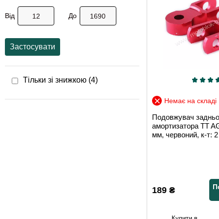
Від
До
Застосувати
Тільки зі знижкою (
4
)
Немає на складі
Подовжувач задньо
амортизатора TT 
мм, червоний, к-т: 2
П
189
₴
Купити в