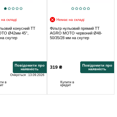
на складі
Немає на складі
льовий конусний TT
Фільтр нульовий прямий TT
TO Ø42мм 45°,
AGRO MOTO червоний Ø48-
на скутер
50/35/28 мм на скутер
Повідомити про
Повідомити про
319
₴
наявність
наявність
Очікується : 13.09.2026
ти в
Купити в
ит
кредит