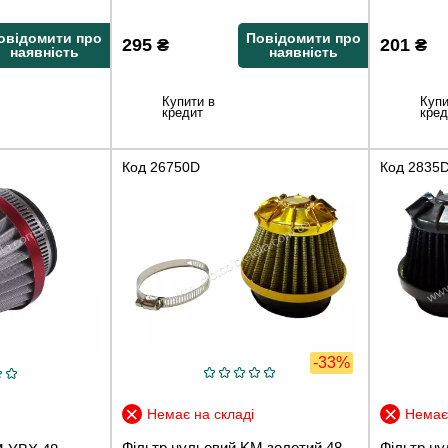
овідомити про
Повідомити про
295
₴
201
₴
наявність
наявність
Купити в
Купи
кредит
кред
Код
26750D
Код
2835
-33%
Немає на складі
Немає 
Фільтр нульовий KM золотий 48-
Фільтр н