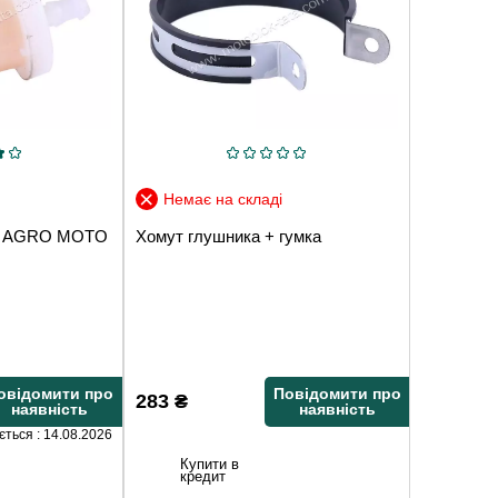
Немає на складі
TT AGRO MOTO
Хомут глушника + гумка
овідомити про
Повідомити про
283
₴
наявність
наявність
ється : 14.08.2026
Купити в
кредит