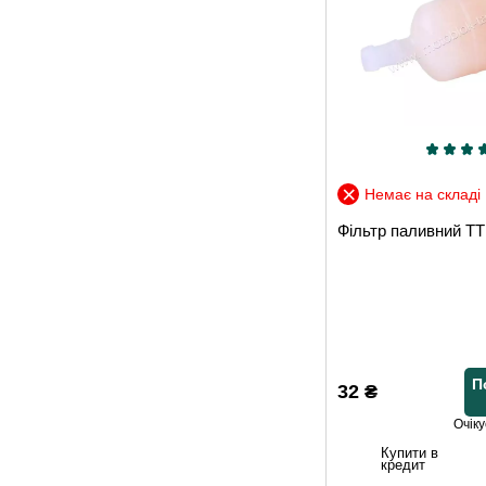
Немає на складі
Фільтр паливний 
П
32
₴
Очіку
Купити в
кредит