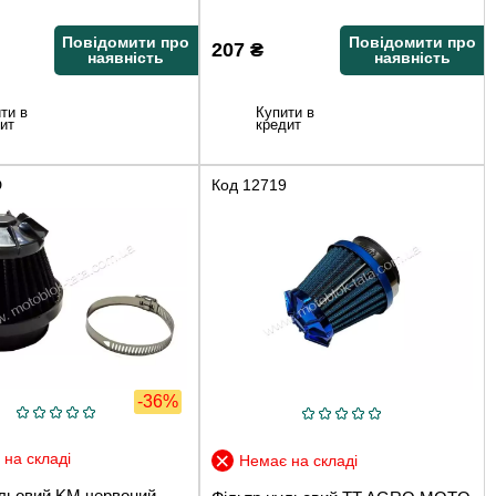
Повідомити про
Повідомити про
207
₴
наявність
наявність
ти в
Купити в
ит
кредит
D
Код
12719
-36%
на складі
Немає на складі
ульовий KM червоний