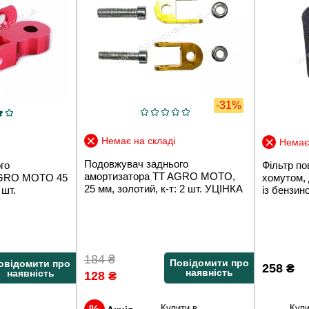
-31%
Немає на складі
Немає 
Подовжувач заднього
го
Фільтр по
амортизатора TT AGRO MOTO,
AGRO MOTO 45
хомутом, 
25 мм, золотий, к-т: 2 шт. УЦІНКА
 шт.
із бензи
184
₴
Повідомити про
овідомити про
258
₴
наявність
наявність
128
₴
Купити в
Купи