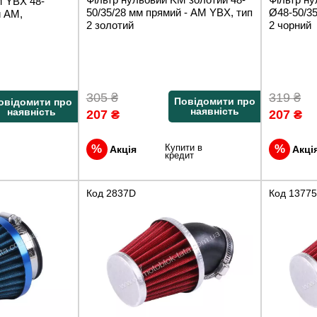
M YBX 48-
50/35/28 мм прямий - АМ YBX, тип
Ø48-50/35
й АМ,
2 золотий
2 чорний
305
₴
319
₴
Повідомити про
овідомити про
наявність
наявність
207
₴
207
₴
Купити в
Акція
Акці
кредит
Код
2837D
Код
13775