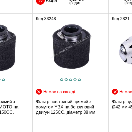
Акція
кредит
кред
Код
33248
Код
2821
Немає на складі
Немає 
прямий з
Фільтр повітряний прямий з
Фільтр ну
 MOTO на
хомутом YBX на бензиновий
Ø42 мм 4
 150CC,
двигун 125CC, діаметр 38 мм