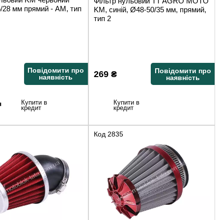
Фільтр нульовий TT AGRO MOTO
/28 мм прямий - АМ, тип
KM, синій, Ø48-50/35 мм, прямий,
тип 2
Повідомити про
Повідомити про
269
₴
наявність
наявність
Купити в
Купити в
я
кредит
кредит
Код
2835