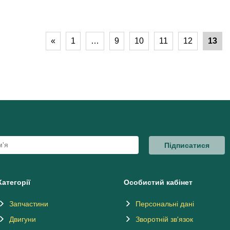
«
1
…
9
10
11
12
13
Підписатися
Категорії
Особистий кабінет
Запчастини
Персональні дані
Двигуни
Зворотній зв'язок