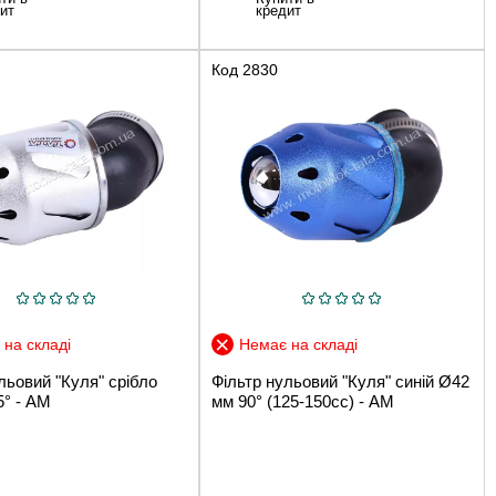
ит
кредит
Код
2830
на складі
Немає на складі
льовий "Куля" срібло
Фільтр нульовий "Куля" синій Ø42
5° - АМ
мм 90° (125-150сс) - АМ