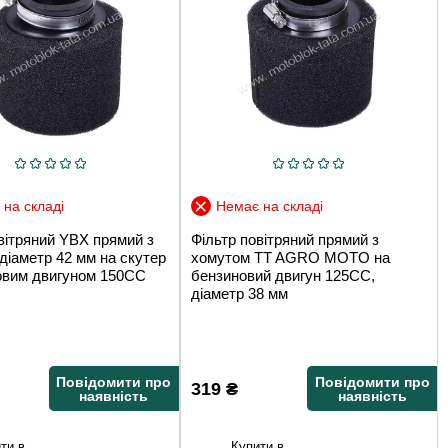
на складі
Немає на складі
вітряний YBX прямий з
Фільтр повітряний прямий з
діаметр 42 мм на скутер
хомутом TT AGRO MOTO на
новим двигуном 150CC
бензиновий двигун 125CC,
діаметр 38 мм
Повідомити про
Повідомити про
319
₴
наявність
наявність
ти в
Купити в