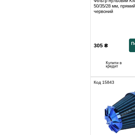
Фільтр нульовий K
50/35/28 мм, прями
червоний
П
305
₴
Купити в
кредит
Код
15843