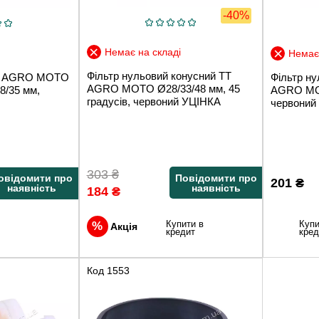
-40%
Немає на складі
Немає 
Фільтр нульовий конусний TT
TT AGRO MOTO
Фільтр ну
AGRO MOTO Ø28/33/48 мм, 45
48/35 мм,
AGRO MO
градусів, червоний УЦІНКА
червоний 
303
₴
Повідомити про
овідомити про
201
₴
наявність
наявність
184
₴
Купити в
Купи
Акція
кредит
кред
Код
1553