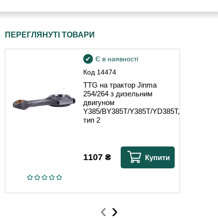
ПЕРЕГЛЯНУТІ ТОВАРИ
Є в наявності
Код
14474
TTG на трактор Jinma
254/264 з дизельним
двигуном
Y385/BY385T/Y385T/YD385T,
тип 2
1107
₴
Купити
‹
›