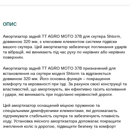
ОПИС
Амортизатор задній TT AGRO MOTO 37B для скутера Shtorm,
довжиною 320 мм, є ключовим елементом системи підвіски
вашого скутера. Цей амортизатор забезпечує поглинання ударів
та вібрацій, які виникають під час руху по нерівних або нерівних
поверхнях.
Амортизатор задній TT AGRO MOTO 37B призначений для
встановлення на скутери моделі Shtorm та відрізняється
довжиною 320 мм. Його основна функція – покращення
комфорту та керованості при їзді. За рахунок своєї конструкції та
властивостей, що амортизують, він ефективно гасить коливання
і удари, які виникають при подоланні нерівностей дороги.
Цей амортизатор оснащений міцною пружиною та
спеціальними демпфуючими елементами, які допомагають
підтримувати стабільність скутера та забезпечують плавність
ходу. Установка якісного амортизатора допомагає покращити
зчеплення коліс із дорогою, підвищити безпеку та комфорт