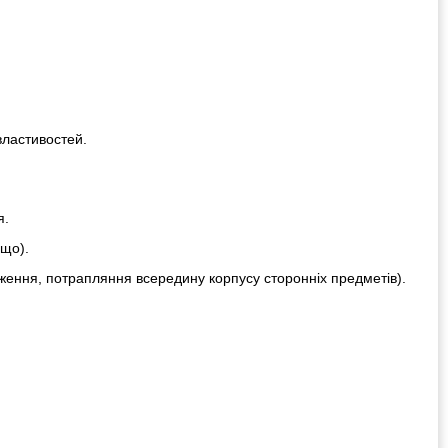
властивостей.
я.
ощо).
ження, потрапляння всередину корпусу сторонніх предметів).