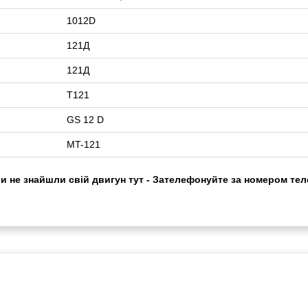
1012D
121Д
121Д
T121
GS 12 D
MT-121
ви не знайшли свій двигун тут - Зателефонуйте за номером тел