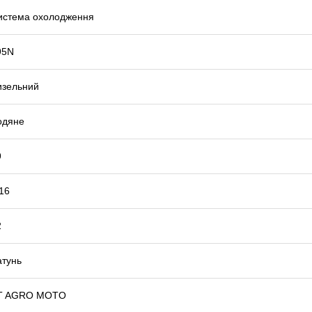
истема охолодження
95N
изельний
одяне
9
16
2
атунь
T AGRO MOTO