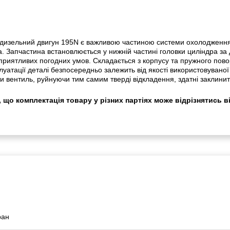
изельний двигун 195N є важливою частиною системи охолодження 
а. Запчастина встановлюється у нижній частині головки циліндра за
сприятливих погодних умов. Складається з корпусу та пружного пово
луатації деталі безпосередньо залежить від якості використовуван
и вентиль, руйнуючи тим самим тверді відкладення, здатні заклини
 що комплектація товару у різних партіях може відрізнятись в
ран