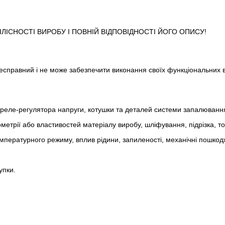
ІСНОСТІ ВИРОБУ І ПОВНІЙ ВІДПОВІДНОСТІ ЙОГО ОПИСУ!
 несправний і не може забезпечити виконання своїх функціональних 
реле-регулято­ра напруги, котушки та деталей системи запалюванн
метрії або властивостей матеріалу виробу, шліфування, підрізка, т
пературного режиму, вплив рідини, запиленості, механічні пошкод
упки.