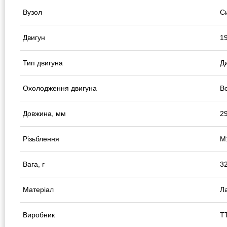
Вузол
С
Двигун
1
Тип двигуна
Д
Охолодження двигуна
В
Довжина, мм
2
Різьблення
М
Вага, г
3
Матеріал
Л
Виробник
T