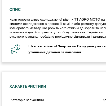
ОПИС
Кран головки зливу охолоджуючої рідини TT AGRO MOTO на д
системи охолодження в процесі її заміни або ремонту двигун
кольорового металу, що робить його стійким до корозії та не
можливості для його ремонту та обслуговування. Термін експ
рухомого клапана необхідно періодично відкривати і закриват
Шановні клієнти! Звертаємо Вашу увагу на те,
уточнення деталей замовлення.
ХАРАКТЕРИСТИКИ
Категорія запчастини
К