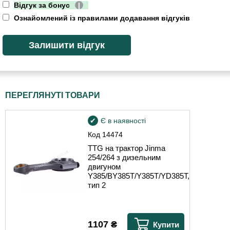
Відгук за бонус
|
Ознайомлений із правилами додавання відгуків
ПЕРЕГЛЯНУТІ ТОВАРИ
Є в наявності
Код
14474
TTG на трактор Jinma
254/264 з дизельним
двигуном
Y385/BY385T/Y385T/YD385T,
тип 2
1107
₴
Купити