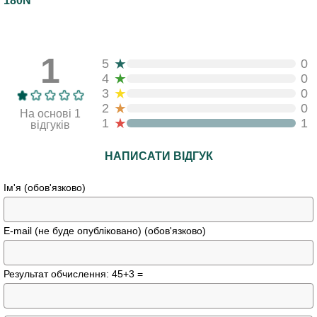
180N"
1
★
5
0
★
4
0
★
3
0
★
2
0
На основі 1
★
1
1
відгуків
НАПИСАТИ ВІДГУК
Ім'я (обов'язково)
E-mail (не буде опубліковано) (обов'язково)
Результат обчислення: 45+3 =