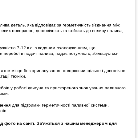
а деталь, яка відповідає за герметичність з’єднання між
вих поверхонь, довговічність та стійкість до впливу палива,
тужністю 7-12 к.с. з водяним охолодженням, що
перебої в подачі палива, падає потужність, збільшується
татне місце без припасування, створюючи щільне і довговічне
ації техніки.
боїв у роботі двигуна та прискореного зношування паливного
теми.
ення для підтримки герметичності паливної системи,
оїв.
ід фото на сайті. Зв'яжіться з нашим менеджером для