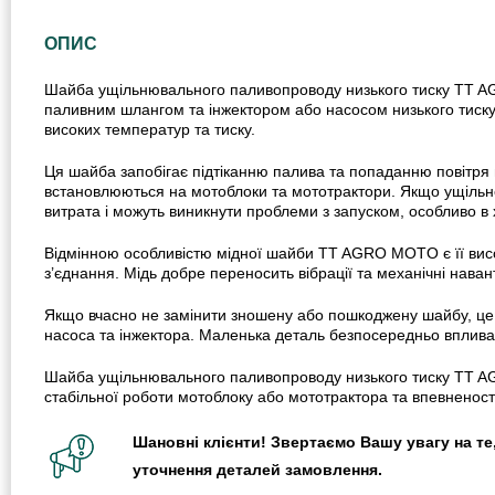
ОПИС
Шайба ущільнювального паливопроводу низького тиску TT AGR
паливним шлангом та інжектором або насосом низького тиску. 
високих температур та тиску.
Ця шайба запобігає підтіканню палива та попаданню повітря 
встановлюються на мотоблоки та мототрактори. Якщо ущільне
витрата і можуть виникнути проблеми з запуском, особливо в 
Відмінною особливістю мідної шайби TT AGRO MOTO є її висок
з’єднання. Мідь добре переносить вібрації та механічні наван
Якщо вчасно не замінити зношену або пошкоджену шайбу, це 
насоса та інжектора. Маленька деталь безпосередньо впливає 
Шайба ущільнювального паливопроводу низького тиску TT AG
стабільної роботи мотоблоку або мототрактора та впевненост
Шановні клієнти! Звертаємо Вашу увагу на те,
уточнення деталей замовлення.