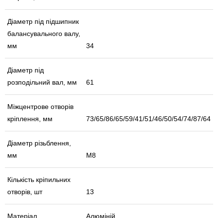
Діаметр під підшипник
балансувального валу,
мм
34
Діаметр під
розподільний вал, мм
61
Міжцентрове отворів
кріплення, мм
73/65/86/65/59/41/51/46/50/54/74/87/64
Діаметр різьблення,
мм
М8
Кількість кріпильних
отворів, шт
13
Матеріал
Алюміній