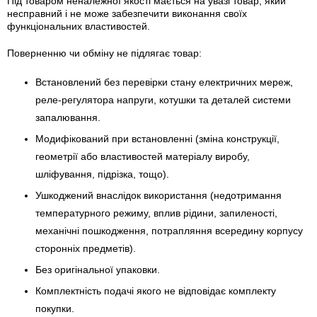
Під товаром неналежної якості мається на увазі товар, який
несправний і не може забезпечити виконання своїх
функціональних властивостей.
Поверненню чи обміну не підлягає товар:
Встановлений без перевірки стану електричних мереж,
реле-регулято­ра напруги, котушки та деталей системи
запалювання.
Модифікований при встановленні (зміна конструкції,
геометрії або властивостей матеріалу виробу,
шліфування, підрізка, тощо).
Ушкоджений внаслідок використання (недотримання
температурного режиму, вплив рідини, запиленості,
механічні пошкодження, потрапляння всередину корпусу
сторонніх предметів).
Без оригінальної упаковки.
Комплектність подачі якого не відповідає комплекту
покупки.