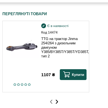
ПЕРЕГЛЯНУТІ ТОВАРИ
Є в наявності
Код
14474
TTG на трактор Jinma
254/264 з дизельним
двигуном
Y385/BY385T/Y385T/YD385T,
тип 2
1107
₴
Купити
‹
›