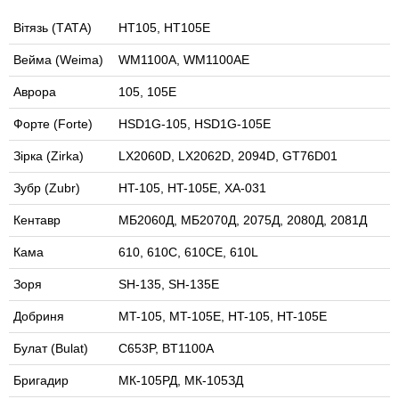
Вітязь (ТАТА)
HT105, HT105E
Вейма (Weima)
WM1100А, WM1100АE
Аврора
105, 105E
Форте (Forte)
HSD1G-105, HSD1G-105E
Зірка (Zirka)
LX2060D, LX2062D, 2094D, GT76D01
Зубр (Zubr)
HT-105, HT-105E, XA-031
Кентавр
МБ2060Д, МБ2070Д, 2075Д, 2080Д, 2081Д
Кама
610, 610С, 610CE, 610L
Зоря
SH-135, SH-135E
Добриня
MT-105, MT-105E, HT-105, HT-105E
Булат (Bulat)
C653P, BT1100A
Бригадир
МК-105РД, МК-105ЗД