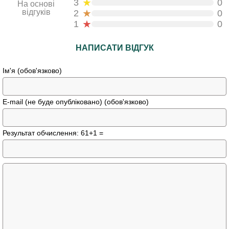
★
3
0
На основі
★
відгуків
2
0
★
1
0
НАПИСАТИ ВІДГУК
Ім'я (обов'язково)
E-mail (не буде опубліковано) (обов'язково)
Результат обчислення: 61+1 =