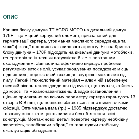
ОПИС
Кришка блоку двигуна TT AGRO MOTO на дизельний двигун
178F – це міцний корпусний елемент, призначений для
герметизації картера, утримання масляного середовища та
чіткої фіксації опорних валів силового агрегату. Якісна Кришка
блоку двигуна – 178F підходить на дизельні двигуни мотоблоків,
генераторів та ін техніки потужністю 6 к.с. з повітряним
охолодженням. Запчастина ефективно вирішує проблеми
регулярних витоків олії, усуває зношування посадкових місць
підшипників, перекіс осей і захищає внутрішні механізми від
пилу. Легкий і технологічний матеріал – алюміній забезпечує
високий рівень тепловідведення від вузлів, що труться, стійкість
до корозії та механонавантажень. Швидке встановлення і
щільне прилягання по всьому периметру картера гарантують 13
отворів Ø 9 mm, що повністю збігаються зі штатними точками
фіксації. Оптимальна вага (гр.) – 1985 підтверджує достатню
товщину стінок та міцність виливки без обтяження всієї
конструкції. Монтаж нової деталі повертає картеру необхідну
жорсткість, запобігаючи вібрації та гарантуючи стабільну
експлуатацію обладнання.