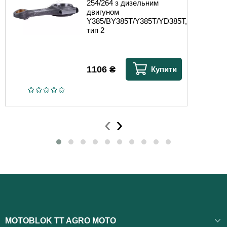
254/264 з дизельним
двигуном
Y385/BY385T/Y385T/YD385T,
тип 2
1106
₴
Купити
‹
›
MOTOBLOK TT AGRO MOTO