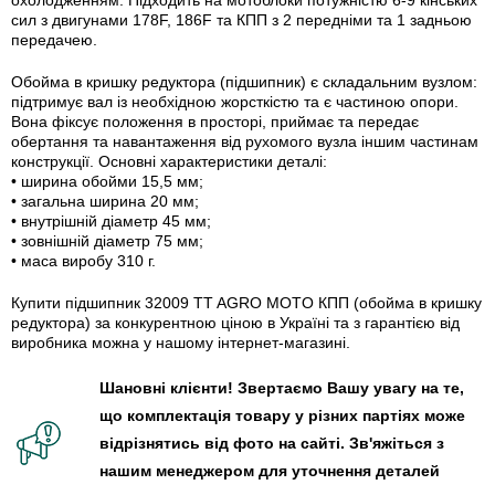
сил з двигунами 178F, 186F та КПП з 2 передніми та 1 задньою
передачею.
Обойма в кришку редуктора (підшипник) є складальним вузлом:
підтримує вал із необхідною жорсткістю та є частиною опори.
Вона фіксує положення в просторі, приймає та передає
обертання та навантаження від рухомого вузла іншим частинам
конструкції. Основні характеристики деталі:
• ширина обойми 15,5 мм;
• загальна ширина 20 мм;
• внутрішній діаметр 45 мм;
• зовнішній діаметр 75 мм;
• маса виробу 310 г.
Купити підшипник 32009 TT AGRO MOTO КПП (обойма в кришку
редуктора) за конкурентною ціною в Україні та з гарантією від
виробника можна у нашому інтернет-магазині.
Шановні клієнти! Звертаємо Вашу увагу на те,
що комплектація товару у різних партіях може
відрізнятись від фото на сайті. Зв'яжіться з
нашим менеджером для уточнення деталей