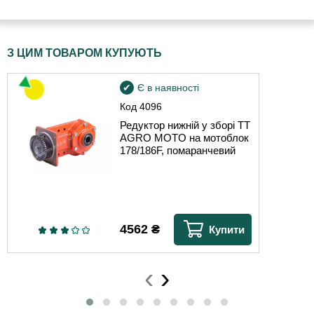
З ЦИМ ТОВАРОМ КУПУЮТЬ
Є в наявності
Код
4096
Редуктор нижній у зборі TT
AGRO MOTO на мотоблок
178/186F, помаранчевий
4562
₴
Купити
‹
›