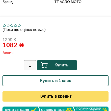
Бренд
TT AGRO MOTO
(Поки що оцінок немає)
1299
₴
1082
₴
Акция
Купить
Купить в 1 клик
Купить в кредит