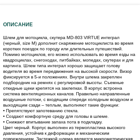
ОПИСАНИЕ
Шлем для мотоцикла, скутера MD-803 VIRTUE интеграл
(черный, size M) дополнит снаряжение мотоциклиста во время
коротких поездок по городу или длительных путешествий.
Помимо мотоциклов, его можно использовать во время езды на
квадроциклах, снегоходах, питбайках, мопедах, скутерах и для
картинга. Шлем типа интеграл хорошо защищает голову
водителя во время передвижения на высокой скорости. Визор
фиксируется в 5-и положениях. Внутри шлема закреплен
подбородник на ремнях с регулировкой высоты. Съемные
откидные щеки крепятся на заклепках. В корпус встроена
система вентиляционных каналов. Правильно направленные
воздушные потоки, с входящим спереди холодным воздухом и
выходящим сзади – теплым, выполняют такие функции:
• Препятствуют запотеванию стекла.
• Создают комфортную среду для головы в шлеме.
• Снижают впитывание запаха пота в подкладку.
Цвет черный. Корпус выполнен из термопластика высокого
давления, устойчив к деформации и механическим
повреждениям. Застежкой шлема является микрометрическая