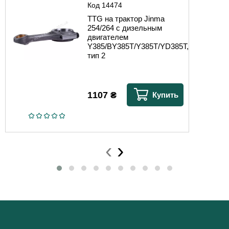
Код
14474
TTG на трактор Jinma
254/264 с дизельным
двигателем
Y385/BY385T/Y385T/YD385T,
тип 2
1107
₴
Купить
‹
›