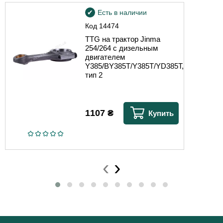
Есть в наличии
Код
14474
TTG на трактор Jinma
254/264 с дизельным
двигателем
Y385/BY385T/Y385T/YD385T,
тип 2
1107
₴
Купить
‹
›