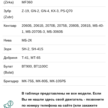
(Zirka)
MF360
Зубр
Z-19, GN-2, GN-4, KX-3, PS-Q70
(Zubr)
Кентавр
2060Б, 2061Б, 2070Б, 2075Б, 2080Б, 2081Б, МБ-40-
1, МБ-2070Б-3, МБ-3060Б
Нива
МБ-2К
Зоря
SH-2, SH-41S
Добриня
T-41, MT-65
Булат
BT900, BT1100C
(Bulat)
Бригадир
МК-75Б, МК-80Б, МК-105РБ
В таблице представлены не все модели. Если
Вы не нашли здесь свой двигатель - позвоните
по номеру телефона на сайте (или закажите