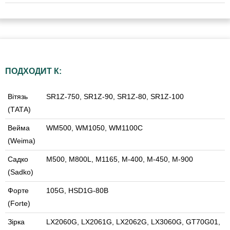
ПОДХОДИТ К:
Вітязь
SR1Z-750, SR1Z-90, SR1Z-80, SR1Z-100
(ТАТА)
Вейма
WM500, WM1050, WM1100C
(Weima)
Садко
M500, M800L, M1165, M-400, M-450, M-900
(Sadko)
Форте
105G, HSD1G-80B
(Forte)
Зірка
LX2060G, LX2061G, LX2062G, LX3060G, GT70G01,