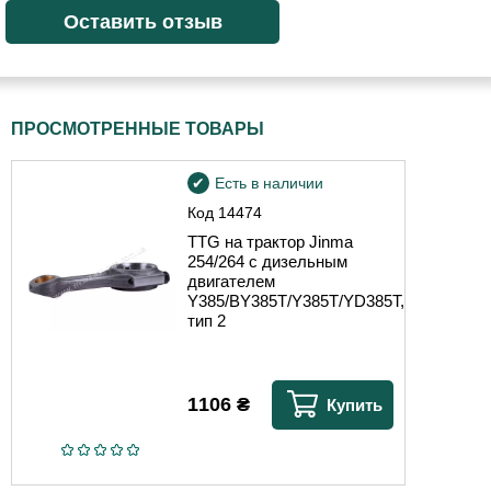
ПРОСМОТРЕННЫЕ ТОВАРЫ
Есть в наличии
Код
14474
TTG на трактор Jinma
254/264 с дизельным
двигателем
Y385/BY385T/Y385T/YD385T,
тип 2
1106
₴
Купить