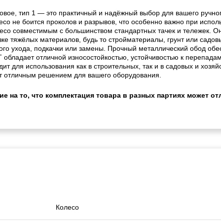
вое, тип 1 — это практичный и надёжный выбор для вашего ручно
со не боится проколов и разрывов, что особенно важно при исполь
олесо совместимым с большинством стандартных тачек и тележек. О
зке тяжёлых материалов, будь то стройматериалы, грунт или садо
ного ухода, подкачки или замены. Прочный металлический обод обе
обладает отличной износостойкостью, устойчивостью к перепадам 
т для использования как в строительных, так и в садовых и хозяй
нет отличным решением для вашего оборудования.
 на то, что комплектация товара в разных партиях может отл
Колесо