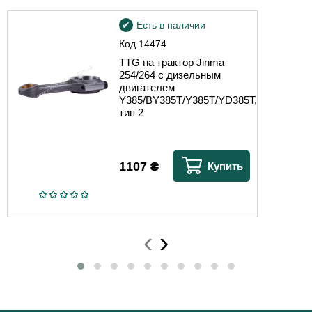
Есть в наличии
Код
14474
TTG на трактор Jinma
254/264 с дизельным
двигателем
Y385/BY385T/Y385T/YD385T,
тип 2
1107
₴
Купить
‹
›