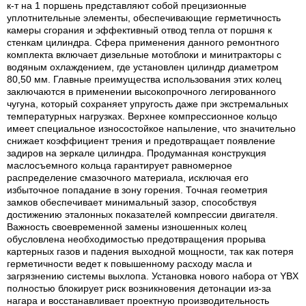
к-т на 1 поршень представляют собой прецизионные
уплотнительные элементы, обеспечивающие герметичность
камеры сгорания и эффективный отвод тепла от поршня к
стенкам цилиндра. Сфера применения данного ремонтного
комплекта включает дизельные мотоблоки и минитракторы с
водяным охлаждением, где установлен цилиндр диаметром
80,50 мм. Главные преимущества использования этих колец
заключаются в применении высокопрочного легированного
чугуна, который сохраняет упругость даже при экстремальных
температурных нагрузках. Верхнее компрессионное кольцо
имеет специальное износостойкое напыление, что значительно
снижает коэффициент трения и предотвращает появление
задиров на зеркале цилиндра. Продуманная конструкция
маслосъемного кольца гарантирует равномерное
распределение смазочного материала, исключая его
избыточное попадание в зону горения. Точная геометрия
замков обеспечивает минимальный зазор, способствуя
достижению эталонных показателей компрессии двигателя.
Важность своевременной замены изношенных колец
обусловлена необходимостью предотвращения прорыва
картерных газов и падения выходной мощности, так как потеря
герметичности ведет к повышенному расходу масла и
загрязнению системы выхлопа. Установка нового набора от YBX
полностью блокирует риск возникновения детонации из-за
нагара и восстанавливает проектную производительность