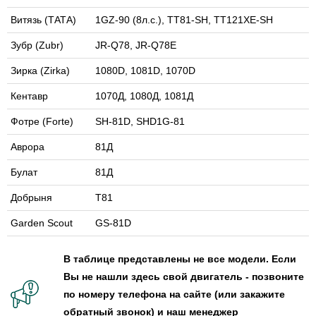
Витязь (ТАТА)
1GZ-90 (8л.с.), TT81-SH, TT121XE-SH
Зубр (Zubr)
JR-Q78, JR-Q78E
Зирка (Zirka)
1080D, 1081D, 1070D
Кентавр
1070Д, 1080Д, 1081Д
Фотре (Forte)
SH-81D, SHD1G-81
Аврора
81Д
Булат
81Д
Добрыня
Т81
Garden Scout
GS-81D
В таблице представлены не все модели. Если
Вы не нашли здесь свой двигатель - позвоните
по номеру телефона на сайте (или закажите
обратный звонок) и наш менеджер