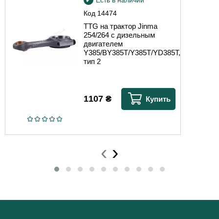
Код
14474
TTG на трактор Jinma
254/264 с дизельным
двигателем
Y385/BY385T/Y385T/YD385T,
тип 2
1107
₴
Купить
‹
›