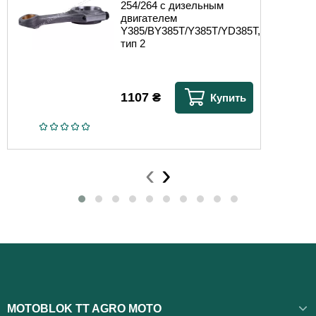
254/264 с дизельным
двигателем
Y385/BY385T/Y385T/YD385T,
тип 2
1107
₴
Купить
‹
›
MOTOBLOK TT AGRO MOTO