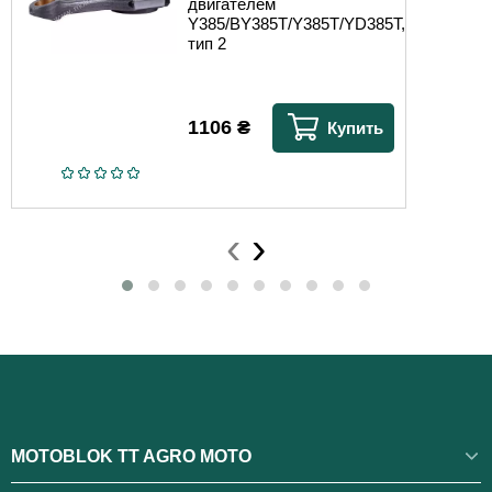
двигателем
Y385/BY385T/Y385T/YD385T,
тип 2
1106
₴
Купить
‹
›
MOTOBLOK TT AGRO MOTO