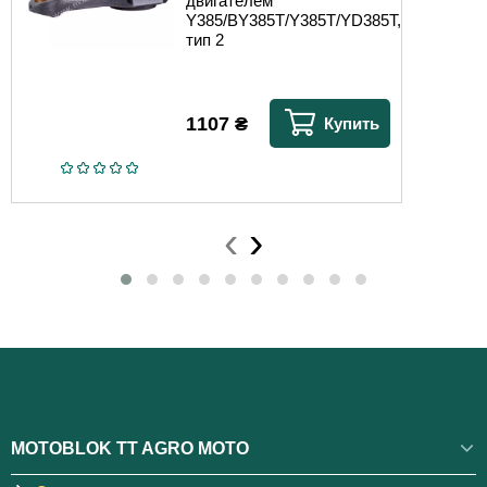
двигателем
Y385/BY385T/Y385T/YD385T,
тип 2
1107
₴
Купить
‹
›
MOTOBLOK TT AGRO MOTO