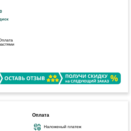
0
диск
Оплата
частями
Оплата
Наложеный платеж