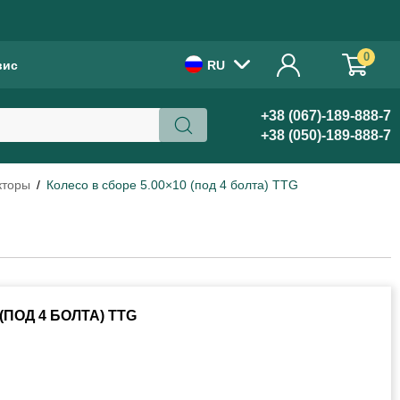
!
0
вис
RU
+38 (067)-189-888-7
+38 (050)-189-888-7
кторы
Колесо в сборе 5.00×10 (под 4 болта) TTG
(ПОД 4 БОЛТА) TTG