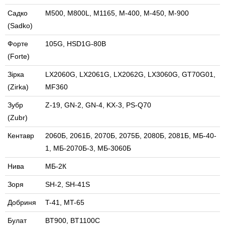
Садко
M500, M800L, M1165, M-400, M-450, M-900
(Sadko)
Форте
105G, HSD1G-80B
(Forte)
Зірка
LX2060G, LX2061G, LX2062G, LX3060G, GT70G01,
(Zirka)
MF360
Зубр
Z-19, GN-2, GN-4, KX-3, PS-Q70
(Zubr)
Кентавр
2060Б, 2061Б, 2070Б, 2075Б, 2080Б, 2081Б, МБ-40-
1, МБ-2070Б-3, МБ-3060Б
Нива
МБ-2К
Зоря
SH-2, SH-41S
Добриня
T-41, MT-65
Булат
BT900, BT1100C