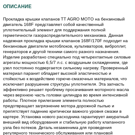
ОПИСАНИЕ
Прокладка крышки клапанов TT AGRO MOTO на бензиновый
двигатель 168F представляет собой качественный
уплотнительный элемент для поддержания полной
герметичности газораспределительного механизма. Данная
надежная прокладка крышки клапанов 168F/170F подходит на
бензиновые двигатели мотоблоков, культиваторов, виброплит,
генераторов и другой техники самого разного назначения.
Изделие разработано специально под четырехтактные силовые
агрегаты мощностью 6,5/7 л.с. с воздушным охлаждением, где
узел постоянно подвергается сильному нагреву. Проверенный
материал паранит обладает высокой эластичностью и
стойкостью к воздействию горюче-смазочных материалов, что
исключает разрушение структуры уплотнителя. Эта запчасть
эффективно решает проблему просачивания моторного масла
через верхнюю часть головки цилиндра во время интенсивной
работы. Плотное прилегание элемента полностью
предотвращает загрязнение мотора дорожной пылью и
препятствует падению критически важного уровня смазки в
картере. Установка нового расходника гарантирует аккуратный
внешний вид оборудования и стабильную работу клапанного
узла без потеков. Деталь незаменима для проведения
регулярного технического обслуживания или плановой