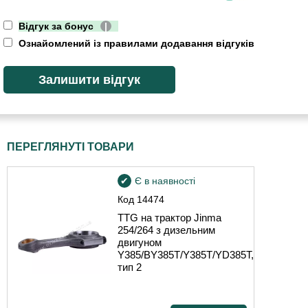
Відгук за бонус
|
Ознайомлений із правилами додавання відгуків
ПЕРЕГЛЯНУТІ ТОВАРИ
Є в наявності
Код
14474
TTG на трактор Jinma
254/264 з дизельним
двигуном
Y385/BY385T/Y385T/YD385T,
тип 2