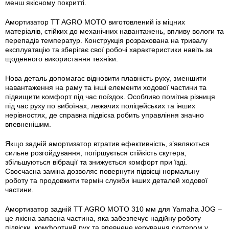
менш якісному покритті.
Амортизатор TT AGRO MOTO виготовлений із міцних
матеріалів, стійких до механічних навантажень, впливу вологи та
перепадів температур. Конструкція розрахована на тривалу
експлуатацію та зберігає свої робочі характеристики навіть за
щоденного використання техніки.
Нова деталь допомагає відновити плавність руху, зменшити
навантаження на раму та інші елементи ходової частини та
підвищити комфорт під час поїздок. Особливо помітна різниця
під час руху по вибоїнах, лежачих поліцейських та інших
нерівностях, де справна підвіска робить управління значно
впевненішим.
Якщо задній амортизатор втратив ефективність, з’являються
сильне розгойдування, погіршується стійкість скутера,
збільшуються вібрації та знижується комфорт при їзді.
Своєчасна заміна дозволяє повернути підвісці нормальну
роботу та продовжити термін служби інших деталей ходової
частини.
Амортизатор задній TT AGRO MOTO 310 мм для Yamaha JOG –
це якісна запасна частина, яка забезпечує надійну роботу
підвіски, комфортний рух та впевнене керування скутером у