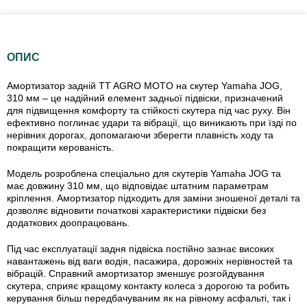
ОПИС
Амортизатор задній TT AGRO MOTO на скутер Yamaha JOG,
310 мм – це надійний елемент задньої підвіски, призначений
для підвищення комфорту та стійкості скутера під час руху. Він
ефективно поглинає удари та вібрації, що виникають при їзді по
нерівних дорогах, допомагаючи зберегти плавність ходу та
покращити керованість.
Модель розроблена спеціально для скутерів Yamaha JOG та
має довжину 310 мм, що відповідає штатним параметрам
кріплення. Амортизатор підходить для заміни зношеної деталі та
дозволяє відновити початкові характеристики підвіски без
додаткових доопрацювань.
Під час експлуатації задня підвіска постійно зазнає високих
навантажень від ваги водія, пасажира, дорожніх нерівностей та
вібрацій. Справний амортизатор зменшує розгойдування
скутера, сприяє кращому контакту колеса з дорогою та робить
керування більш передбачуваним як на рівному асфальті, так і