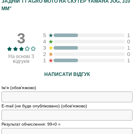
ЗАДНІЙ TT AGRO MOTO НА СКУТЕР YAMAHA JOG, 310
ММ"
3
★
5
1
★
4
0
★
3
1
★
2
0
На основі 3
★
1
1
відгуків
НАПИСАТИ ВІДГУК
Ім'я (обов'язково)
E-mail (не буде опубліковано) (обов'язково)
Результат обчислення: 99+0 =