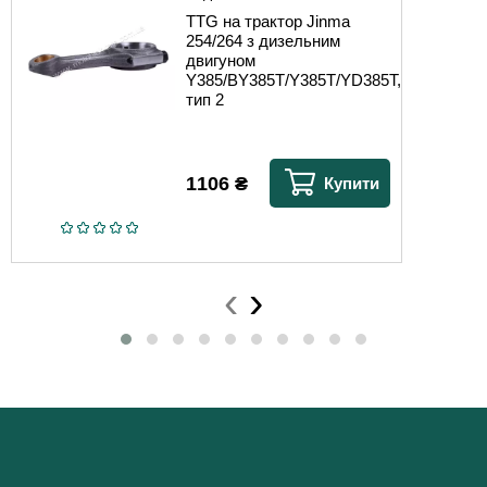
TTG на трактор Jinma
254/264 з дизельним
двигуном
Y385/BY385T/Y385T/YD385T,
тип 2
1106
₴
Купити
‹
›