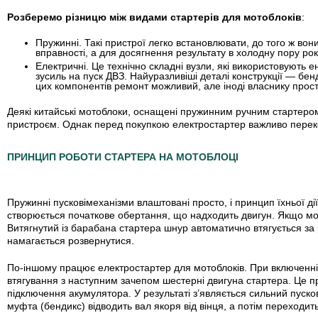
Розберемо різницю між видами стартерів для мотоблоків
:
Пружинні
. Такі пристрої легко встановлювати, до того ж во
вправності, а для досягнення результату в холодну пору рок
Електричні
. Це технічно складні вузли, які використовують 
зусиль на пуск ДВЗ. Найуразливіші деталі конструкції — бен
цих компонентів ремонт можливий, але іноді власнику прос
Деякі китайські мотоблоки, оснащені пружинним ручним стартеро
пристроєм. Однак перед покупкою електростартер важливо перек
ПРИНЦИП РОБОТИ СТАРТЕРА НА МОТОБЛОЦІ
Пружинні пускові
механізми
влаштовані просто, і принцип їхньої д
створюється початкове обертання, що надходить двигун. Якщо мом
Витягнутий із барабана стартера шнур автоматично втягується за 
намагається розвернутися.
По-іншому працює електростартер для мотоблоків. При включенні
втягування з наступним зачепом шестерні двигуна стартера. Це п
підключення акумулятора. У результаті з’являється сильний пуско
муфта (бендикс) відводить вал якоря від вінця, а потім переходит