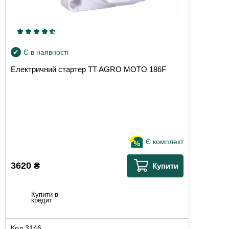
Є в наявності
Електричний стартер TT AGRO MOTO 186F
Є комплект
3620
₴
Купити
Купити в
кредит
Код
3146