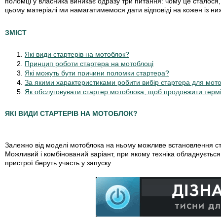
поломці у власника виникає одразу три питання: чому це сталося, 
цьому матеріалі ми намагатимемося дати відповіді на кожен із них
ЗМІСТ
Які види стартерів на мотоблок?
Принцип роботи стартера на мотоблоці
Які можуть бути причини поломки стартера?
За якими характеристиками робити вибір стартера для мот
Як обслуговувати стартер мотоблока, щоб продовжити терм
ЯКІ ВИДИ СТАРТЕРІВ НА МОТОБЛОК?
Залежно від моделі мотоблока на ньому можливе встановлення ст
Можливий і комбінований варіант, при якому техніка обладнується
пристрої беруть участь у запуску.