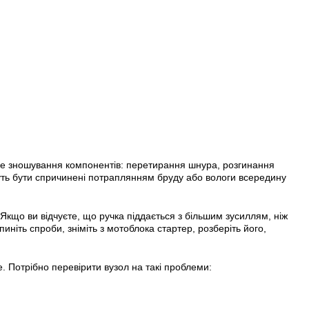
не зношування компонентів: перетирання шнура, розгинання
жуть бути спричинені потраплянням бруду або вологи всередину
Якщо ви відчуєте, що ручка піддається з більшим зусиллям, ніж
иніть спроби, зніміть з мотоблока стартер, розберіть його,
. Потрібно перевірити вузол на такі проблеми: