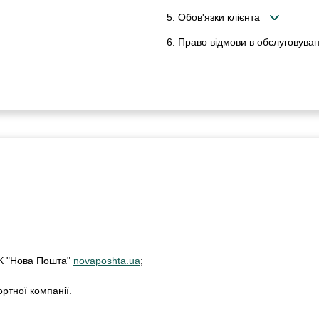
5. Обов'язки клієнта
6. Право відмови в обслуговуван
ТК "Нова Пошта"
novaposhta.ua
;
ртної компанії.