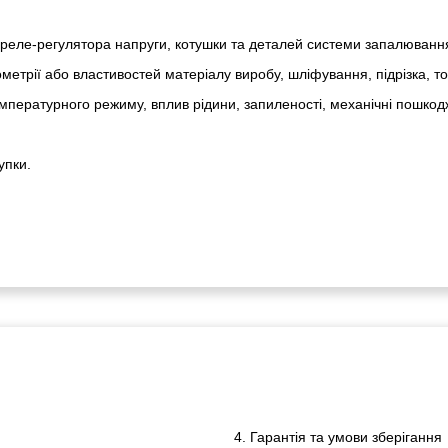
реле-регулято­ра напруги, котушки та деталей системи запалюванн
метрії або властивостей матеріалу виробу, шліфування, підрізка, т
пературного режиму, вплив рідини, запиленості, механічні пошкод
упки.
4. Гарантія та умови зберігання