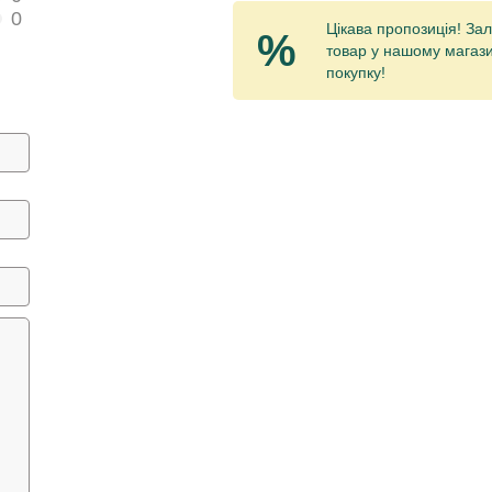
0
Цікава пропозиція! Зал
%
товар у нашому магази
покупку!