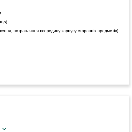
я.
ощо).
ження, потрапляння всередину корпусу сторонніх предметів).