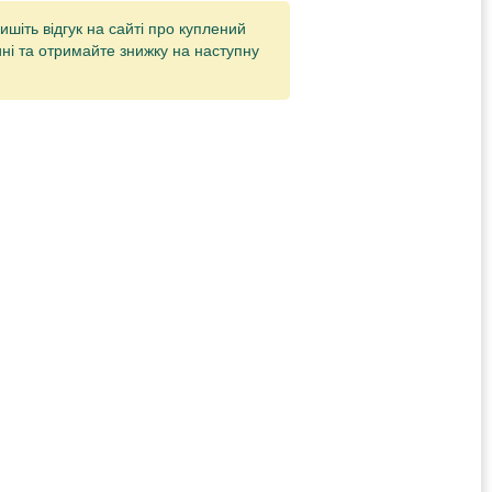
ишіть відгук на сайті про куплений
ні та отримайте знижку на наступну