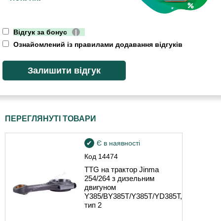
Відгук за бонус
|
Ознайомлений із правилами додавання відгуків
ПЕРЕГЛЯНУТІ ТОВАРИ
Є в наявності
Код
14474
TTG на трактор Jinma
254/264 з дизельним
двигуном
Y385/BY385T/Y385T/YD385T,
тип 2