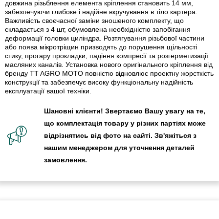
довжина різьблення елемента кріплення становить 14 мм,
забезпечуючи глибоке і надійне вкручування в тіло картера.
Важливість своєчасної заміни зношеного комплекту, що
складається з 4 шт, обумовлена необхідністю запобігання
деформації головки циліндра. Розтягування різьбової частини
або поява мікротріщин призводять до порушення щільності
стику, прогару прокладки, падіння компресії та розгерметизації
масляних каналів. Установка нового оригінального кріплення від
бренду TT AGRO MOTO повністю відновлює проектну жорсткість
конструкції та забезпечує високу функціональну надійність
експлуатації вашої техніки.
Шановні клієнти! Звертаємо Вашу увагу на те,
що комплектація товару у різних партіях може
відрізнятись від фото на сайті. Зв'яжіться з
нашим менеджером для уточнення деталей
замовлення.