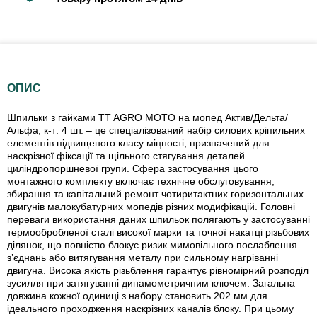
ОПИС
Шпильки з гайками TT AGRO MOTO на мопед Актив/Дельта/
Альфа, к-т: 4 шт. – це спеціалізований набір силових кріпильних
елементів підвищеного класу міцності, призначений для
наскрізної фіксації та щільного стягування деталей
циліндропоршневої групи. Сфера застосування цього
монтажного комплекту включає технічне обслуговування,
збирання та капітальний ремонт чотиритактних горизонтальних
двигунів малокубатурних мопедів різних модифікацій. Головні
переваги використання даних шпильок полягають у застосуванні
термообробленої сталі високої марки та точної накатці різьбових
ділянок, що повністю блокує ризик мимовільного послаблення
з’єднань або витягування металу при сильному нагріванні
двигуна. Висока якість різьблення гарантує рівномірний розподіл
зусилля при затягуванні динамометричним ключем. Загальна
довжина кожної одиниці з набору становить 202 мм для
ідеального проходження наскрізних каналів блоку. При цьому