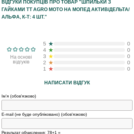
ВІДГУКИ ПОКУПЦІВ ПРО ТОВАР "ШПИЛЬКИ З
ГАЙКАМИ TT AGRO MOTO НА МОПЕД АКТИВ/ДЕЛЬТА/
АЛЬФА, К-Т: 4 ШТ."
★
5
0
★
4
0
★
3
0
На основі
★
відгуків
2
0
★
1
0
НАПИСАТИ ВІДГУК
Ім'я (обов'язково)
E-mail (не буде опубліковано) (обов'язково)
Результат обчислення: 78+1 =