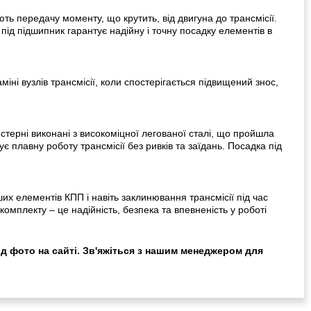
 передачу моменту, що крутить, від двигуна до трансмісії.
 під підшипник гарантує надійну і точну посадку елементів в
іні вузлів трансмісії, коли спостерігається підвищений знос,
ерні виконані з високоміцної легованої сталі, що пройшла
є плавну роботу трансмісії без ривків та заїдань. Посадка під
х елементів КПП і навіть заклинювання трансмісії під час
омплекту – це надійність, безпека та впевненість у роботі
ід фото на сайті. Зв'яжіться з нашим менеджером для