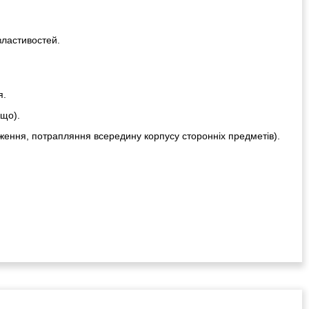
властивостей.
я.
ощо).
ження, потрапляння всередину корпусу сторонніх предметів).