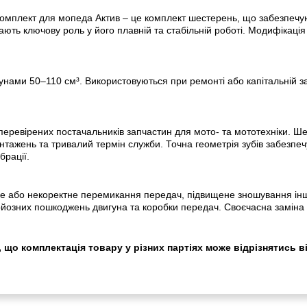
мплект для мопеда Актив – це комплект шестерень, що забезпечують
ають ключову роль у його плавній та стабільній роботі. Модифікація
гунами 50–110 см³. Використовуються при ремонті або капітальній зам
евірених постачальників запчастин для мото- та мототехніки. Шест
антажень та тривалий термін служби. Точна геометрія зубів забезпечу
брації.
не або некоректне перемикання передач, підвищене зношування інши
рйозних пошкоджень двигуна та коробки передач. Своєчасна заміна к
 що комплектація товару у різних партіях може відрізнятись в