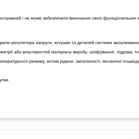
 несправний і не може забезпечити виконання своїх функціональних 
реле-регулято­ра напруги, котушки та деталей системи запалюванн
метрії або властивостей матеріалу виробу, шліфування, підрізка, т
пературного режиму, вплив рідини, запиленості, механічні пошкод
упки.