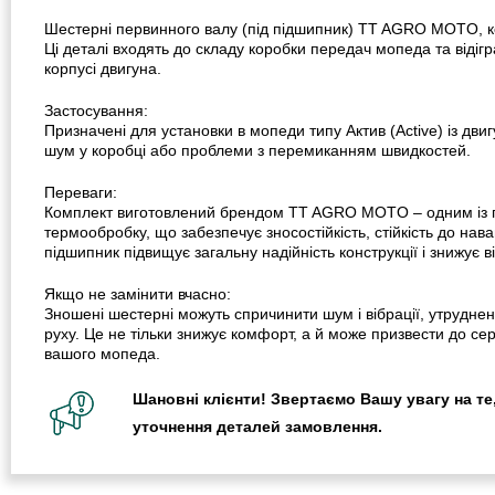
Шестерні первинного валу (під підшипник) TT AGRO MOTO, ко
Ці деталі входять до складу коробки передач мопеда та відігр
корпусі двигуна.
Застосування:
Призначені для установки в мопеди типу Актив (Active) із дви
шум у коробці або проблеми з перемиканням швидкостей.
Переваги:
Комплект виготовлений брендом TT AGRO MOTO – одним із пер
термообробку, що забезпечує зносостійкість, стійкість до нав
підшипник підвищує загальну надійність конструкції і знижує ві
Якщо не замінити вчасно:
Зношені шестерні можуть спричинити шум і вібрації, утрудне
руху. Це не тільки знижує комфорт, а й може призвести до се
вашого мопеда.
Шановні клієнти! Звертаємо Вашу увагу на те,
уточнення деталей замовлення.