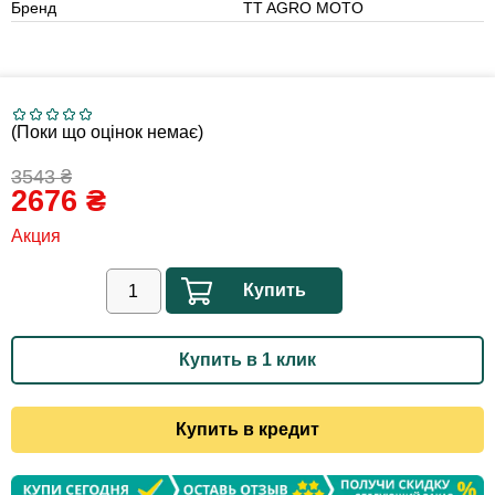
Бренд
TT AGRO MOTO
(Поки що оцінок немає)
3543
₴
2676
₴
Акция
Купить
Купить в 1 клик
Купить в кредит