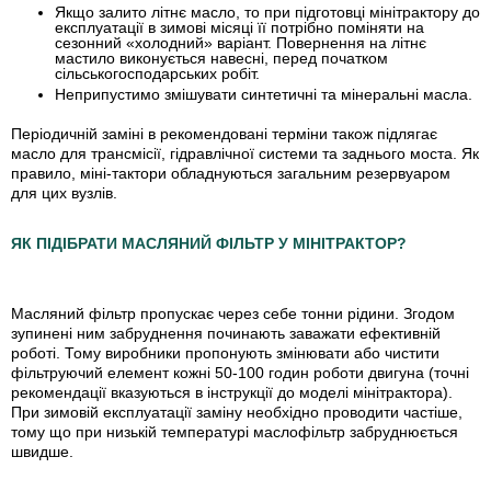
Якщо залито літнє масло, то при підготовці мінітрактору до
експлуатації в зимові місяці її потрібно поміняти на
сезонний «холодний» варіант. Повернення на літнє
мастило виконується навесні, перед початком
сільськогосподарських робіт.
Неприпустимо змішувати синтетичні та мінеральні масла.
Періодичній заміні в рекомендовані терміни також підлягає
масло для трансмісії, гідравлічної системи та заднього моста. Як
правило, міні-тактори обладнуються загальним резервуаром
для цих вузлів.
ЯК ПІДІБРАТИ МАСЛЯНИЙ ФІЛЬТР У МІНІТРАКТОР?
Масляний фільтр пропускає через себе тонни рідини. Згодом
зупинені ним забруднення починають заважати ефективній
роботі.
Тому виробники пропонують змінювати або чистити
фільтруючий елемент кожні 50-100 годин роботи двигуна
(точні
рекомендації вказуються в інструкції до моделі мінітрактора).
При зимовій експлуатації заміну необхідно проводити частіше,
тому що при низькій температурі маслофільтр забруднюється
швидше.