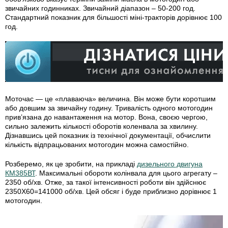
звичайних годинниках.
Звичайний діапазон – 50-200 год.
Стандартний показник для більшості міні-тракторів дорівнює 100
год.
Моточас — це «плаваюча» величина. Він може бути коротшим
або довшим за звичайну годину. Тривалість одного мотогодин
прив’язана до навантаження на мотор. Вона, своєю чергою,
сильно залежить кількості оборотів коленвала за хвилину.
Дізнавшись цей показник із технічної документації, обчислити
кількість відпрацьованих мотогодин можна самостійно.
Розберемо, як це зробити, на прикладі
дизельного двигуна
КМ385ВТ
. Максимальні обороти колінвала для цього агрегату –
2350 об/хв. Отже, за такої інтенсивності роботи він здійснює
2350Х60=141000 об/хв. Цей обсяг і буде приблизно дорівнює 1
мотогодин.