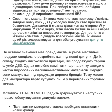
рухаються. Тому дуже важливо використовувати масло з
підходящою в’язкістю. При виборі в’язкості необхідно
відштовхуватися від зовнішньої температури,
рекомендацій виробника, зношеності ДВЗ.
Сезонність масла
.
Зимова
мастило має невисоку в’язкість,
завдяки чому пуск ДВЗ у холодну погоду стає простим та
безпечним. Дізнатися її можна дізнатися за літерою W у
маркуванні. У свою чергу,
літні
масла густіші за інші і через
це ефективніші за плюсових температур. Для регіонів з
м’яким кліматом підійдуть всесезонні масла. Їх можна
цілий рік використовувати для обслуговування
двигунів
міні-тракторів
.
Не останнє значення має бренд масла. Фірмові мастильні
продукти спеціально розробляються під певні двигуни. До їх
складу входять високоякісні присадки, які продовжують термін
служби ДВЗ. Однак потрібно пам’ятати, що на ринку завжди є
частка підроблених паливно-мастильних матеріалів. Нерідко
вони маскуються під продукцію дорогих брендів. Тому масло
для мінітрактора варто купувати лише у перевірених торгових
точках.
Мотоблок TT AGRO MOTO радить дотримуватися наступних
правил обслуговування двигунів маслом:
Після заміни моторного масла необхідно встановити
новий фільтр.