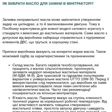
ЯК ВИБРАТИ МАСЛО ДЛЯ ЗАМІНИ В МІНІТРАКТОРІ?
Заливка неправильної масла може закінчитися утворенням
задир на циліндрах, а то й заклинюванням двигуна. Тому в
Посібнику користувача для кожної моделі силового агрегату є
стандарти з вимогами до мастильних матеріалів. Саме масло з
допуском від виробника найкраще справляється з підтримкою
елементів ДВС, що труться, в хорошому стані.
Приписи виробника вказують на конкретні марки масла. Також
можливий підбір за характеристиками та призначенням:
Склад масла
. Багато сервісів техобслуговування, які
працюють з малою сільгосптехнікою, пропонують
заливати недорогі мінеральні мастильні матеріали
(М-8ДМ, М-8). Для трансмісій та гідравліки популярним
варіантом є універсальне мастило UTTO 10W-30. Перед її
використанням слід переконатися, що виробник не навів
вимоги використовувати лише певні синтетичні або
напівсинтетичні масла. Часто такі рекомендації
поширюються на японські мінітрактори.
В’язкість масла
. Параметр вказує на ступінь плинності
технічної рідини за нормальної робочої температури. Від
цієї властивості залежить товщина створюваної
мастильної плівки, простота запуску двигуна і швидкість
відведення тепла, яке виділяється при терті деталей, що