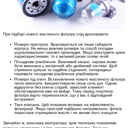
При підборі нового масляного фільтра слід враховувати:
Розміри пристрою
. Враховуються не лише габарити
корпусу. Не менш важливі розміри та спосіб посадки
ущільнювальної гумової прокладки. Якщо знехтувати цими
характеристиками, то є великий ризик появи течій.
Посадкове різьблення
. Важливий нюанс: нарізка може
бути виконана у метричній або дюймовій системі. Щоб
отримати щільне та надійне з’єднання, попередньо
перевірте посадкове різьблення різьбоміром.
Розміри під ключ
. Встановлення нового масляного фільтра
легко виконати, використовуючи лише силу рук. Однак
відкрутити без ключа старий, закислий елемент
обслуговування вже не вийде. Тому перед покупкою
фільтра варто переконатися, що у вас є відповідний
інструмент.
Тиск клапана
. Цей показник впливає на ефективність
фільтрації. Якщо пристрій підібрано неправильно, фільтр
перестане отримувати масло і не зможе його очищати.
Звичайно ж, власника мінітратора, крім технічних показників,