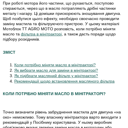
При роботі мотора його частини, що рухаються, поступово
стираються, через що в масло потрапляють дрібні частинки
металу і нагару. Ці домішки прискорюють зношування двигуна.
Щоб позбутися цього ефекту, необхідно своєчасно проводити
заміну мастила та фільтруючого пристрою. У цьому матеріалі
Мотоблок TT AGRO MOTO розповість, коли потрібно міняти
масло та
фільтра в мінітракторі
, а також дасть поради щодо
підбору розхідників.
ЗМІСТ
Коли потрібно міняти масло в мінітракторі?
Як вибрати масло для заміни в мінітракторі?
Як підібрати масляний фільтр у мінітрактор?
Рекомендації щодо встановлення масляного фільтра
КОЛИ ПОТРІБНО МІНЯТИ МАСЛО В МІНІТРАКТОРІ?
Точно визначити рівень забруднення мастила для двигуна «на
око» неможливо. Тому власнику мінітрактора варто виходити з
рекомендацій у Посібнику користувача. У ньому виробник
обов’язково вказує терміни заміни масла в мотогодин або