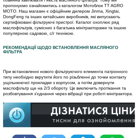
повинна хвилювати і якість масляного фільтра. Тому ми
пропонуємо ознайомитись з каталогом Мотоблок TT AGRO
MOTO. Наш магазин є офіційним дилером Jinma, Xingtai,
DongFeng та інших китайських виробників, які випускають
сертифіковані фільтруючі пристрої. Каталог охоплює ряд
маслофільтрів, сумісних з багатьма мінітракторами та іншою
популярною садовою, с/г технікою.
РЕКОМЕНДАЦІЇ ЩОДО ВСТАНОВЛЕННЯ МАСЛЯНОГО
ФІЛЬТРА
При встановленні нового фільтруючого елемента патронного
типу необхідно вкрутити його по різьбленні до точки контакту
ущільнюючої прокладки з корпусом, а потім довернути
маслофільтр ще на 2/3 обороту. Це виключить протікання та
розбовтування з’єднання через вібрації при роботі мінітрактора.