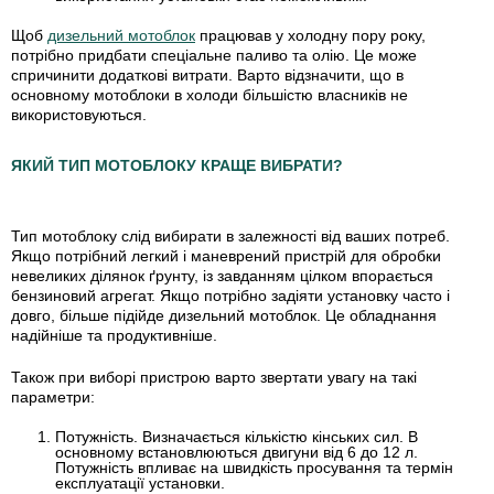
Щоб
дизельний мотоблок
працював у холодну пору року,
потрібно придбати спеціальне паливо та олію. Це може
спричинити додаткові витрати. Варто відзначити, що в
основному мотоблоки в холоди більшістю власників не
використовуються.
ЯКИЙ ТИП МОТОБЛОКУ КРАЩЕ ВИБРАТИ?
Тип мотоблоку слід вибирати в залежності від ваших потреб.
Якщо потрібний легкий і маневрений пристрій для обробки
невеликих ділянок ґрунту, із завданням цілком впорається
бензиновий агрегат. Якщо потрібно задіяти установку часто і
довго, більше підійде дизельний мотоблок. Це обладнання
надійніше та продуктивніше.
Також при виборі пристрою варто звертати увагу на такі
параметри:
Потужність.
Визначається кількістю кінських сил. В
основному встановлюються двигуни від 6 до 12 л.
Потужність впливає на швидкість просування та термін
експлуатації установки.