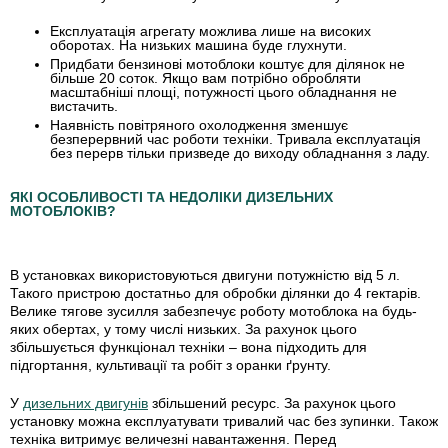
Експлуатація агрегату можлива лише на високих
оборотах.
На низьких машина буде глухнути.
Придбати бензинові мотоблоки коштує для ділянок не
більше 20 соток.
Якщо вам потрібно обробляти
масштабніші площі, потужності цього обладнання не
вистачить.
Наявність повітряного охолодження зменшує
безперервний час роботи техніки.
Тривала експлуатація
без перерв тільки призведе до виходу обладнання з ладу.
ЯКІ ОСОБЛИВОСТІ ТА НЕДОЛІКИ ДИЗЕЛЬНИХ
МОТОБЛОКІВ?
В установках використовуються двигуни потужністю від 5 л.
Такого пристрою достатньо для обробки ділянки до 4 гектарів.
Велике тягове зусилля забезпечує роботу мотоблока на будь-
яких обертах, у тому числі низьких. За рахунок цього
збільшується функціонал техніки – вона підходить для
підгортання, культивації та робіт з оранки ґрунту.
У
дизельних двигунів
збільшений ресурс. За рахунок цього
установку можна експлуатувати тривалий час без зупинки. Також
техніка витримує величезні навантаження. Перед