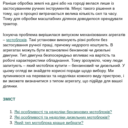
Раніше обробка землі на дачі або на городі велася лише із
застосуванням ручних інструментів. Мінус такого рішення в
тому, що в процесі витрачається велика кількість сил та часу.
Тому для обробки масштабних ділянок доводилося орендувати
трактор.
Існуюча проблема вирішилася випуском механізованих агрегатів
–
мотоблоків
. Такі установки виконують різні роботи без
застосування ручної праці, причому недорого коштують. В
агрегатах можуть бути встановлені бензинові чи дизельні
двигуни. Тип двигуна безпосередньо впливає на вартість та
робочі характеристики обладнання. Тому зрозуміло, чому люди
запитують – який мотоблок купити – бензиновий чи дизельний. У
цьому огляді ви знайдете корисні поради щодо вибору. Ми
зупинимося на перевагах та недоліках кожного виду пристрою, і
ви зможете визначитися з типом агрегату, що підійде для вашої
ділянки.
ЗМІСТ
Які особливості та недоліки бензинових мотоблоків?
Які особливості та недоліки дизельних мотоблоків?
Який тип мотоблока краще вибрати?