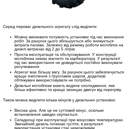
Серед переваг дизельного агрегату слід виділити:
Можна змінювати потужність установки під час виконання
робіт.
За рахунок цього збільшується або знижується
витрата палива. Залежно від режиму роботи мотоблок на
дизелі витрачає від 2 до 5 літрів.
Проста експлуатація та обслуговування.
У конструкції
мотоблока немає магнето та карбюратора. У результаті
під час використання не доведеться постійно виконувати
регулювання.
Агрегат має більшу вагу.
За рахунок цього забезпечується
краще зчеплення з ґрунтовим шаром, додаткові
обтяжувачі використовувати не потрібно.
Дизельні мотоблоки мають водяне охолодження,
яке
більш ефективно та краще захищає двигун від перегріву.
Також можна виділити кілька мінусів у дизельних установок:
Висока ціна. Але це не суттєвий мінус, оскільки
встановлення швидко окупається.
Складнощі при експлуатації при мінусових температурах.
Звичайний дизель починає густіти, в результаті
використання установки стає неможливим.