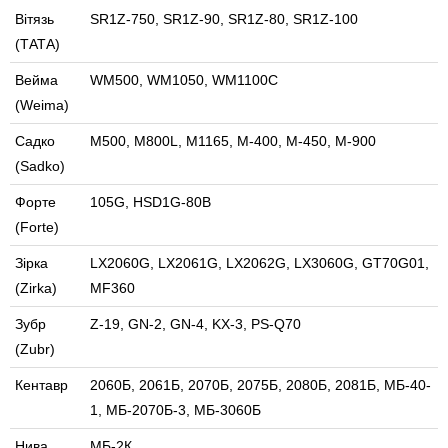
Вітязь
SR1Z-750, SR1Z-90, SR1Z-80, SR1Z-100
(ТАТА)
Вейма
WM500, WM1050, WM1100C
(Weima)
Садко
M500, M800L, M1165, M-400, M-450, M-900
(Sadko)
Форте
105G, HSD1G-80B
(Forte)
Зірка
LX2060G, LX2061G, LX2062G, LX3060G, GT70G01,
(Zirka)
MF360
Зубр
Z-19, GN-2, GN-4, KX-3, PS-Q70
(Zubr)
Кентавр
2060Б, 2061Б, 2070Б, 2075Б, 2080Б, 2081Б, МБ-40-
1, МБ-2070Б-3, МБ-3060Б
Нива
МБ-2К