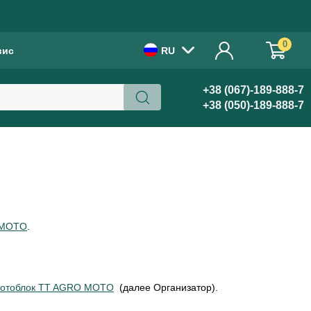
!
0
вис
RU
+38 (067)-189-888-7
+38 (050)-189-888-7
 MOTO
.
отоблок TT AGRO MOTO
(далее Организатор).