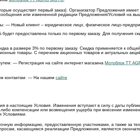
оторые осуществят первый заказ). Организатор Предложения имее
сообщения или измененной редакции Предложения/Условий на выш
ты:
— Новый клиент
– юридическое лицо, физическое лицо-предприн
% будет предоставлена ​​только по первому заказу. Для получения 
ка в размере 3% по первому заказу. Скидка применяется к общей с
ионные товары. С перечнем акционных товаров и актуальных акций
утем: — Регистрация на сайте интернет магазина
Мотоблок TT A
м контактам: — На нашем
сайте
ия в настоящие Условия. Изменения вступают в силу с даты публи
е-либо компенсации или возмещения ущерба при внесении изменен
ми Условиями.
точную информацию, предоставленную участниками, а также за тех
опросам, касающимся реализации Предложения, являются окончат