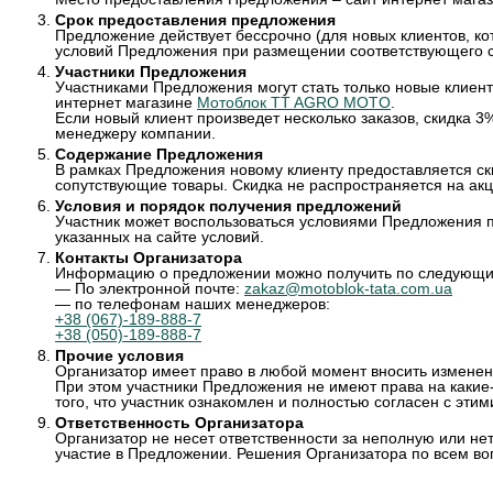
Срок предоставления предложения
Предложение действует бессрочно (для новых клиентов, к
условий Предложения при размещении соответствующего 
Участники Предложения
Участниками Предложения могут стать только новые клиен
интернет магазине
Мотоблок TT AGRO MOTO
.
Если новый клиент произведет несколько заказов, скидка 3
менеджеру компании.
Содержание Предложения
В рамках Предложения новому клиенту предоставляется скид
сопутствующие товары. Скидка не распространяется на акц
Условия и порядок получения предложений
Участник может воспользоваться условиями Предложения п
указанных на сайте условий.
Контакты Организатора
Информацию о предложении можно получить по следующи
— По электронной почте:
zakaz@motoblok-tata.com.ua
— по телефонам наших менеджеров:
+38 (067)-189-888-7
+38 (050)-189-888-7
Прочие условия
Организатор имеет право в любой момент вносить изменен
При этом участники Предложения не имеют права на каки
того, что участник ознакомлен и полностью согласен с эти
Ответственность Организатора
Организатор не несет ответственности за неполную или не
участие в Предложении. Решения Организатора по всем в