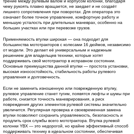
трение между рулевым валом и корпусом колонки, благодаря
чему рукоять плавно вращается, не заедает и не создаёт
лишнего сопротивления при поворотах. Для оператора это
означает более точное управление, комфортную работу и
меньшую усталость при длительных маневрах, особенно на
больших участках или при перевозке грузов.
Применяемость втулки широкая — она подходит для
большинства мототракторов с колесами 16 дюймов, независимо
от модели. Это делает её универсальным и надежным
решением для владельцев техники, которые хотят
поддерживать свой мототрактор в исправном состоянии.
Основные преимущества данной втулки — простота установки,
высокая износостойкость, стабильность работы рулевого
управления и долговечность.
Если не заменить изношенную или поврежденную втулку,
рулевое управление станет тугим, появятся люфты и шумы при
работе, снизится точность маневрирования, а риск
повреждения других элементов рулевой системы значительно
увеличится. Регулярная проверка и своевременная замена
втулки позволяют сохранить управляемость, безопасность и
продлить срок службы всего мототрактора. Втулка рулевой
колонки YBX — это недорогой, но крайне эффективный способ
поддерживать технику в идеальном состоянии, обеспечивая