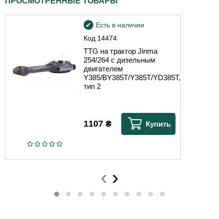
ПРОСМОТРЕННЫЕ ТОВАРЫ
Есть в наличии
Код
14474
TTG на трактор Jinma
254/264 с дизельным
двигателем
Y385/BY385T/Y385T/YD385T,
тип 2
1107
₴
Купить
‹
›