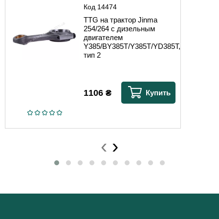
Код
14474
TTG на трактор Jinma
254/264 с дизельным
двигателем
Y385/BY385T/Y385T/YD385T,
тип 2
1106
₴
Купить
‹
›