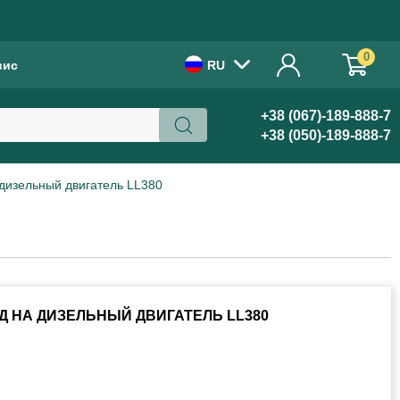
!
0
вис
RU
×
+38 (067)-189-888-7
Бажаєте українською?
+38 (050)-189-888-7
ТАК
дизельный двигатель LL380
 НА ДИЗЕЛЬНЫЙ ДВИГАТЕЛЬ LL380