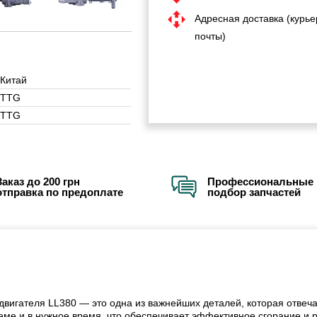
Адресная доставка (курье
почты)
Китай
TTG
TTG
Заказ до 200 грн
Профессиональные 
отправка по предоплате
подбор запчастей
двигателя LL380 — это одна из важнейших деталей, которая отвеч
ме и в нужное время, что обеспечивает эффективное сгорание и р