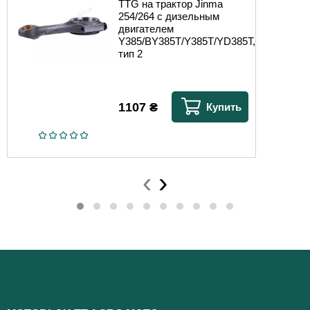
TTG на трактор Jinma
254/264 с дизельным
двигателем
Y385/BY385T/Y385T/YD385T,
тип 2
1107
₴
Купить
‹
›