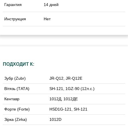
Гарантия
14 дней
Инструкция
Нет
ПОДХОДИТ К:
Зубр (Zubr)
JR-Q12, JR-Q12E
Вітязь (ТАТА)
SH-121, 1GZ-90 (12л.с.)
Кентавр
1012Д, 1012ДЕ
Форте (Forte)
HSD1G-121, SH-121
Зірка (Zirka)
1012D