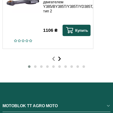
двигателем
Y385/BY385T/Y385T/YD385T,
тип 2
1106
₴
Купить
‹
›
MOTOBLOK TT AGRO MOTO