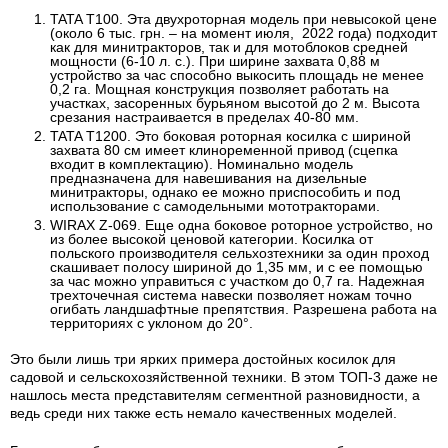
TATA T100
. Эта двухроторная модель при невысокой цене
(около 6 тыс. грн. – на момент июля, 2022 года) подходит
как для минитракторов, так и для мотоблоков средней
мощности (6-10 л. с.). При ширине захвата 0,88 м
устройство за час способно выкосить площадь не менее
0,2 га. Мощная конструкция позволяет работать на
участках, засоренных бурьяном высотой до 2 м. Высота
срезания настраивается в пределах 40-80 мм.
TATA Т1200
. Это боковая роторная косилка с шириной
захвата 80 см имеет клиноременной привод (сцепка
входит в комплектацию). Номинально модель
предназначена для навешивания на дизельные
минитракторы, однако ее можно приспособить и под
использование с самодельными мототракторами.
WIRAX Z-069
. Еще одна боковое роторное устройство, но
из более высокой ценовой категории. Косилка от
польского производителя сельхозтехники за один проход
скашивает полосу шириной до 1,35 мм, и с ее помощью
за час можно управиться с участком до 0,7 га. Надежная
трехточечная система навески позволяет ножам точно
огибать ландшафтные препятствия. Разрешена работа на
территориях с уклоном до 20°.
Это были лишь три ярких примера достойных косилок для
садовой и сельскохозяйственной техники. В этом ТОП-3 даже не
нашлось места представителям сегментной разновидности, а
ведь среди них также есть немало качественных моделей.