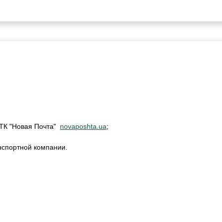
м ТК "Новая Почта"
novaposhta.ua
;
нспортной компании.