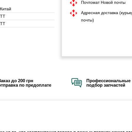
Почтомат Новой почты
Китай
Адресная доставка (курье
ТТ
почты)
ТТ
Заказ до 200 грн
Профессиональные 
отправка по предоплате
подбор запчастей
 на то, что комплектация товара в разных партиях может отл