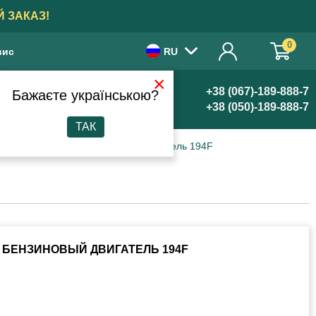
 ЗАКАЗ!
0
вис
RU
×
+38 (067)-189-888-7
Бажаєте українською?
+38 (050)-189-888-7
ТАК
топливный YBX на бензиновый двигатель 194F
 БЕНЗИНОВЫЙ ДВИГАТЕЛЬ 194F