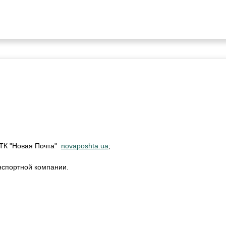
м ТК "Новая Почта"
novaposhta.ua
;
нспортной компании.