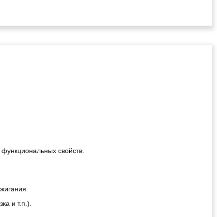
!
 функциональных свойств.
ажигания.
а и т.п.).