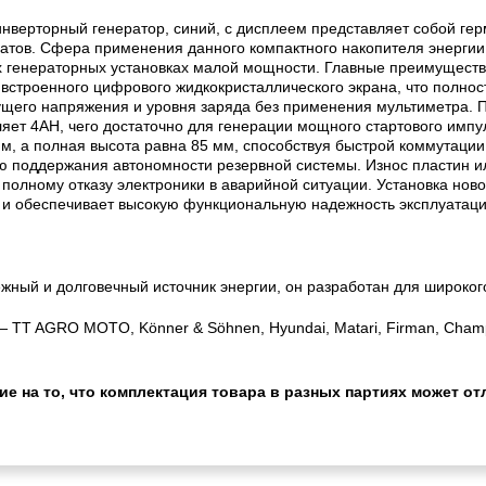
верторный генератор, синий, с дисплеем представляет собой гер
егатов. Сфера применения данного компактного накопителя энерги
генераторных установках малой мощности. Главные преимущества 
 встроенного цифрового жидкокристаллического экрана, что полнос
ущего напряжения и уровня заряда без применения мультиметра. 
ет 4AH, чего достаточно для генерации мощного стартового импу
м, а полная высота равна 85 мм, способствуя быстрой коммутаци
ю поддержания автономности резервной системы. Износ пластин ил
 полному отказу электроники в аварийной ситуации. Установка но
у и обеспечивает высокую функциональную надежность эксплуатаци
й и долговечный источник энергии, он разработан для широкого
 TT AGRO MOTO, Könner & Söhnen, Hyundai, Matari, Firman, Champ
 на то, что комплектация товара в разных партиях может отл