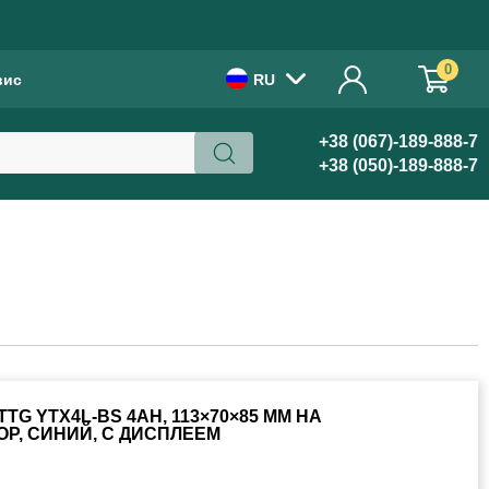
!
0
вис
RU
+38 (067)-189-888-7
+38 (050)-189-888-7
G YTX4L-BS 4AH, 113×70×85 ММ НА
Р, СИНИЙ, С ДИСПЛЕЕМ