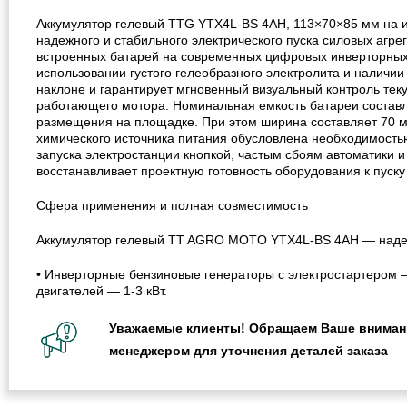
Аккумулятор гелевый TTG YTX4L-BS 4AH, 113×70×85 мм на ин
надежного и стабильного электрического пуска силовых агр
встроенных батарей на современных цифровых инверторных 
использовании густого гелеобразного электролита и наличии
наклоне и гарантирует мгновенный визуальный контроль тек
работающего мотора. Номинальная емкость батареи составля
размещения на площадке. При этом ширина составляет 70 м
химического источника питания обусловлена необходимость
запуска электростанции кнопкой, частым сбоям автоматики и
восстанавливает проектную готовность оборудования к пуск
Сфера применения и полная совместимость
Аккумулятор гелевый TT AGRO MOTO YTX4L-BS 4АH — надежны
• Инверторные бензиновые генераторы с электростартером —
двигателей — 1-3 кВт.
Уважаемые клиенты! Обращаем Ваше внимание
менеджером для уточнения деталей заказа