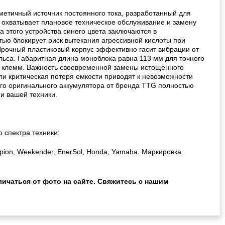
метичный источник постоянного тока, разработанный для
и охватывает плановое техническое обслуживание и замену
этого устройства синего цвета заключаются в
тью блокирует риск вытекания агрессивной кислоты при
Прочный пластиковый корпус эффективно гасит вибрации от
льса. Габаритная длина моноблока равна 113 мм для точного
и клемм. Важность своевременной замены истощенного
и критическая потеря емкости приводят к невозможности
вого оригинального аккумулятора от бренда TTG полностью
и вашей техники.
 спектра техники:
ion, Weekender, EnerSol, Honda, Yamaha. Маркировка
ичаться от фото на сайте. Свяжитесь с нашим