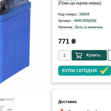
(Поки що оцінок немає)
Код товара :
15819
Артикул :
AKK-053(GN)
Наличие :
Есть в наличии
771
₴
Купить
Доставка