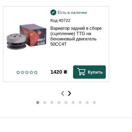
Есть в наличии
Код
40722
Вариатор задний в сборе
(сцепление) TTG на
бензиновый двигатель
50CC4T
1420
₴
Купить
‹
›