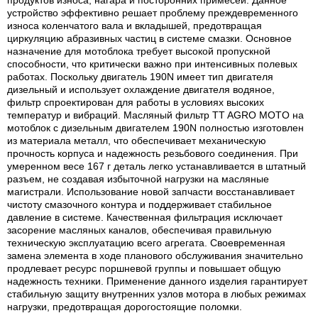
устройство эффективно решает проблему преждевременного
износа коленчатого вала и вкладышей, предотвращая
циркуляцию абразивных частиц в системе смазки. Основное
назначение для мотоблока требует высокой пропускной
способности, что критически важно при интенсивных полевых
работах. Поскольку двигатель 190N имеет тип двигателя
дизельный и использует охлаждение двигателя водяное,
фильтр спроектирован для работы в условиях высоких
температур и вибраций. Масляный фильтр TT AGRO MOTO на
мотоблок с дизельным двигателем 190N полностью изготовлен
из материала металл, что обеспечивает механическую
прочность корпуса и надежность резьбового соединения. При
умеренном весе 167 г деталь легко устанавливается в штатный
разъем, не создавая избыточной нагрузки на масляные
магистрали. Использование новой запчасти восстанавливает
чистоту смазочного контура и поддерживает стабильное
давление в системе. Качественная фильтрация исключает
засорение масляных каналов, обеспечивая правильную
техническую эксплуатацию всего агрегата. Своевременная
замена элемента в ходе планового обслуживания значительно
продлевает ресурс поршневой группы и повышает общую
надежность техники. Применение данного изделия гарантирует
стабильную защиту внутренних узлов мотора в любых режимах
нагрузки, предотвращая дорогостоящие поломки.