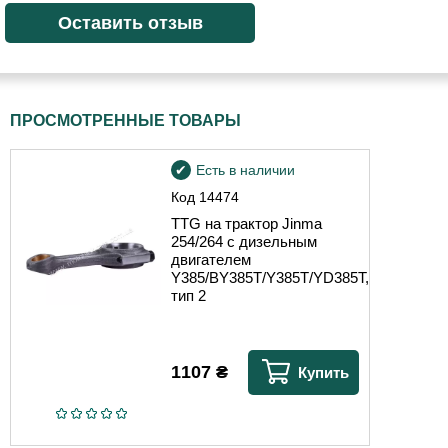
ПРОСМОТРЕННЫЕ ТОВАРЫ
Есть в наличии
Код
14474
TTG на трактор Jinma
254/264 с дизельным
двигателем
Y385/BY385T/Y385T/YD385T,
тип 2
1107
₴
Купить