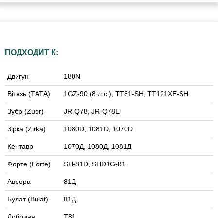
ПОДХОДИТ К:
Двигун
180N
Вітязь (ТАТА)
1GZ-90 (8 л.с.), TT81-SH, TT121XE-SH
Зубр (Zubr)
JR-Q78, JR-Q78E
Зірка (Zirka)
1080D, 1081D, 1070D
Кентавр
1070Д, 1080Д, 1081Д
Форте (Forte)
SH-81D, SHD1G-81
Аврора
81Д
Булат (Bulat)
81Д
Добриня
Т81