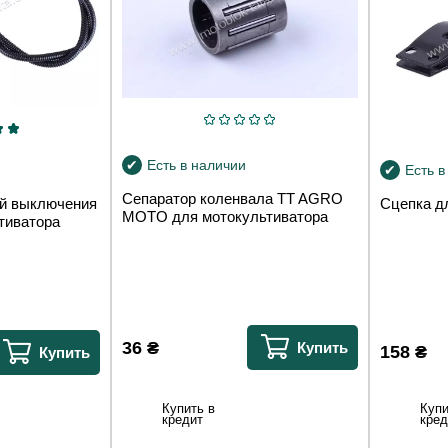
Есть в наличии
Есть в
Сепаратор коленвала TT AGRO
ой выключения
Сцепка д
MOTO для мотокультиватора
тиватора
36
₴
Купить
158
₴
Купить
Купить в
Купи
кредит
кред