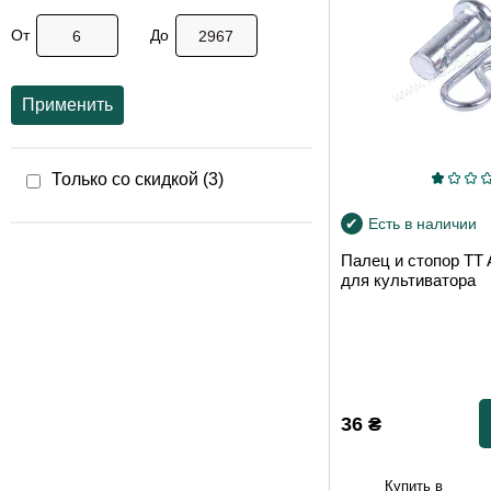
От
До
Применить
Только со скидкой (
3
)
Есть в наличии
Палец и стопор T
для культиватора
36
₴
Купить в