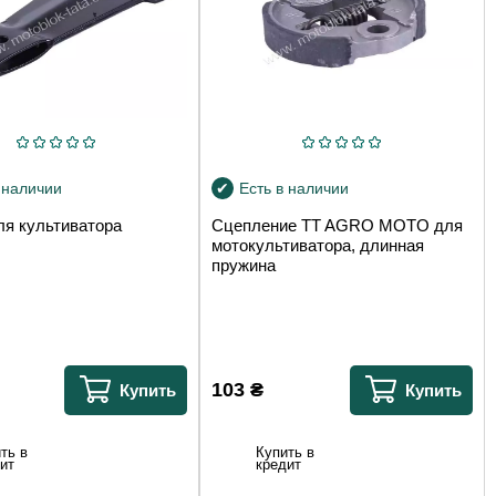
 наличии
Есть в наличии
ля культиватора
Сцепление TT AGRO MOTO для
мотокультиватора, длинная
пружина
103
₴
Купить
Купить
ть в
Купить в
ит
кредит