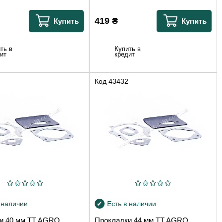
419
₴
Купить
Купить
ть в
Купить в
ит
кредит
Код
43432
 наличии
Есть в наличии
и 40 мм TT AGRO
Прокладки 44 мм TT AGRO