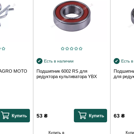
Есть в наличии
Есть в
T AGRO MOTO
Подшипник 6002 RS для
Подшипн
редуктора культиватора YBX
для реду
53
₴
63
₴
Купить
Купить
Купить в
Купи