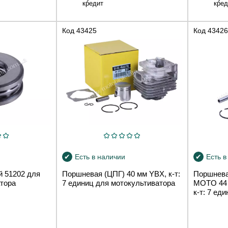
кредит
кред
Код
43425
Код
43426
Есть в наличии
Есть в
 51202 для
Поршневая (ЦПГ) 40 мм YBX, к-т:
Поршнева
атора
7 единиц для мотокультиватора
MOTO 44 
к-т: 7 ед