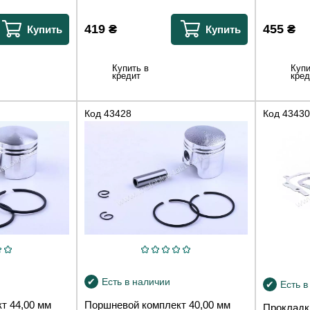
419
₴
455
₴
Купить
Купить
Купить в
Купи
кредит
кред
Код
43428
Код
43430
Есть в наличии
Есть в
т 44,00 мм
Поршневой комплект 40,00 мм
Прокладк