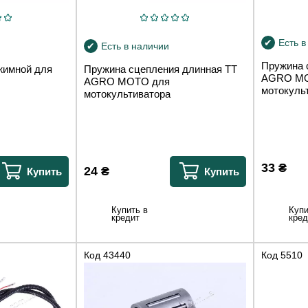
Есть в
Есть в наличии
Пружина 
жимной для
Пружина сцепления длинная TT
AGRO MO
AGRO MOTO для
мотокуль
мотокультиватора
33
₴
24
₴
Купить
Купить
Купи
Купить в
кред
кредит
Код
43440
Код
5510