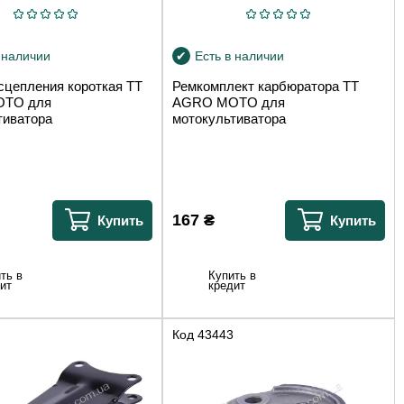
 наличии
Есть в наличии
сцепления короткая TT
Ремкомплект карбюратора TT
TO для
AGRO MOTO для
тиватора
мотокультиватора
167
₴
Купить
Купить
ть в
Купить в
ит
кредит
Код
43443