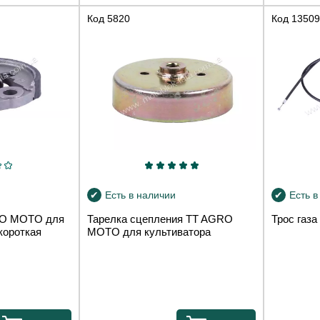
Код
5820
Код
13509
Есть в наличии
Есть в
RO MOTO для
Тарелка сцепления TT AGRO
Трос газа
короткая
MOTO для культиватора