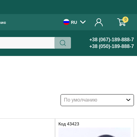
!
0
вис
RU
+38 (067)-189-888-7
+38 (050)-189-888-7
По умолчанию
Код
43423