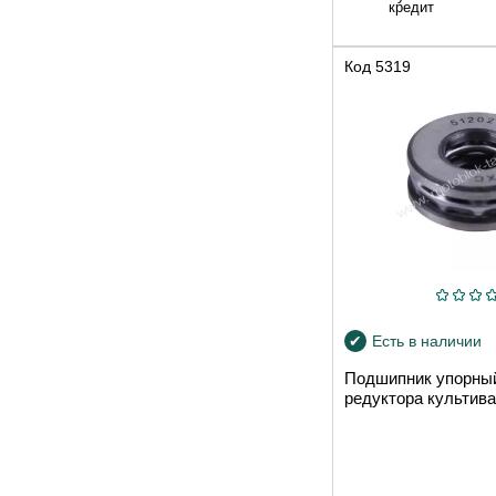
кредит
Код
5319
Есть в наличии
Подшипник упорный
редуктора культив