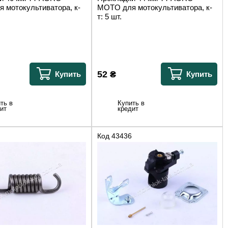
 мотокультиватора, к-
MOTO для мотокультиватора, к-
т: 5 шт.
52
₴
Купить
Купить
ть в
Купить в
ит
кредит
Код
43436