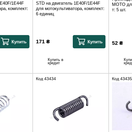
1Е40F/1E44F
STD на двигатель 1Е40F/1E44F
MOTO для
ра, комплект:
для мотокультиватора, комплект:
т: 5 шт.
6 единиц
171
₴
Купить
Купить
52
₴
Купить в
Купи
кредит
кред
Код
43434
Код
43435