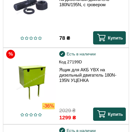
180N/195N, с гровером
78
₴
Купить
Есть в наличии
Код
27199D
Ящик для АКБ YBX на
дизельный двигатель 180N-
195N УЦЕНКА
-36%
2029
₴
Купить
1299
₴
Есть в наличии