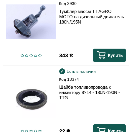
Код
3930
Тумблер массы TT AGRO
MOTO на дизельный двигатель
180N/195N
343
₴
Купить
Есть в наличии
Код
13374
Шайба топливопровода к
инжектору 8×14 - 180N-190N -
TTG
22
₴
Купить