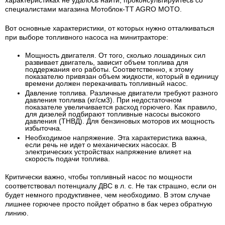
характеристиках не удалось найти, проконсультируйтесь со
специалистами магазина Мотоблок-TT AGRO MOTO.
Вот основные характеристики, от которых нужно отталкиваться
при выборе топливного насоса на минитракторе:
Мощность двигателя
. От того, сколько лошадиных сил
развивает двигатель, зависит объем топлива для
поддержания его работы. Соответственно, к этому
показателю привязан объем жидкости, который в единицу
времени должен перекачивать топливный насос.
Давление топлива
. Различные двигатели требуют разного
давления топлива (кг/см3). При недостаточном
показателе увеличивается расход горючего. Как правило,
для дизелей подбирают топливные насосы высокого
давления (ТНВД). Для бензиновых моторов их мощность
избыточна.
Необходимое напряжение
. Эта характеристика важна,
если речь не идет о механических насосах. В
электрических устройствах напряжение влияет на
скорость подачи топлива.
Критически важно, чтобы топливный насос по мощности
соответствовал потенциалу ДВС в л. с. Не так страшно, если он
будет немного продуктивнее, чем необходимо. В этом случае
лишнее горючее просто пойдет обратно в бак через обратную
линию
.