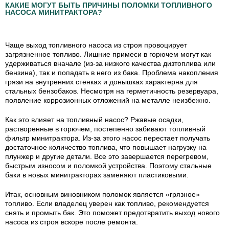
КАКИЕ МОГУТ БЫТЬ ПРИЧИНЫ ПОЛОМКИ ТОПЛИВНОГО
НАСОСА МИНИТРАКТОРА?
Чаще выход топливного насоса из строя провоцирует
загрязненное топливо. Лишние примеси в горючем могут как
удерживаться вначале (из-за низкого качества дизтоплива или
бензина), так и попадать в него из бака. Проблема накопления
грязи на внутренних стенках и донышках характерна для
стальных бензобаков. Несмотря на герметичность резервуара,
появление коррозионных отложений на металле неизбежно.
Как это влияет на топливный насос? Ржавые осадки,
растворенные в горючем, постепенно забивают топливный
фильтр минитрактора. Из-за этого насос перестает получать
достаточное количество топлива, что повышает нагрузку на
плунжер и другие детали. Все это завершается перегревом,
быстрым износом и поломкой устройства. Поэтому стальные
баки в новых минитракторах заменяют пластиковыми.
Итак, основным виновником поломок является «грязное»
топливо. Если владелец уверен как топливо, рекомендуется
снять и промыть бак. Это поможет предотвратить выход нового
насоса из строя вскоре после ремонта.