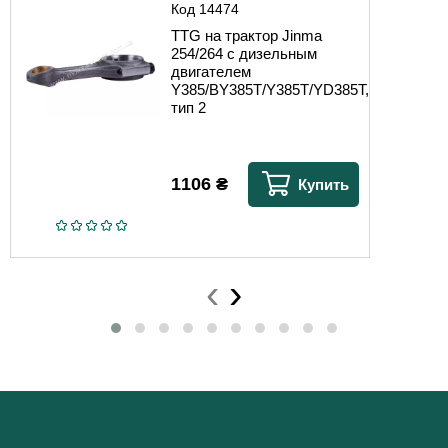
Код
14474
TTG на трактор Jinma
254/264 с дизельным
двигателем
Y385/BY385T/Y385T/YD385T,
тип 2
1106
₴
Купить
‹
›