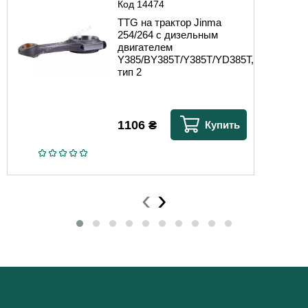
Код
14474
TTG на трактор Jinma
254/264 с дизельным
двигателем
Y385/BY385T/Y385T/YD385T,
тип 2
1106
₴
Купить
‹
›