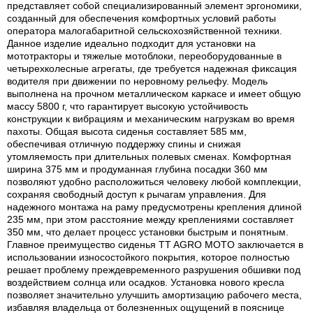
представляет собой специализированный элемент эргономики,
созданный для обеспечения комфортных условий работы
оператора малогабаритной сельскохозяйственной техники.
Данное изделие идеально подходит для установки на
мототракторы и тяжелые мотоблоки, переоборудованные в
четырехколесные агрегаты, где требуется надежная фиксация
водителя при движении по неровному рельефу. Модель
выполнена на прочном металлическом каркасе и имеет общую
массу 5800 г, что гарантирует высокую устойчивость
конструкции к вибрациям и механическим нагрузкам во время
пахоты. Общая высота сиденья составляет 585 мм,
обеспечивая отличную поддержку спины и снижая
утомляемость при длительных полевых сменах. Комфортная
ширина 375 мм и продуманная глубина посадки 360 мм
позволяют удобно расположиться человеку любой комплекции,
сохраняя свободный доступ к рычагам управления. Для
надежного монтажа на раму предусмотрены крепления длиной
235 мм, при этом расстояние между креплениями составляет
350 мм, что делает процесс установки быстрым и понятным.
Главное преимущество сиденья TT AGRO MOTO заключается в
использовании износостойкого покрытия, которое полностью
решает проблему преждевременного разрушения обшивки под
воздействием солнца или осадков. Установка нового кресла
позволяет значительно улучшить амортизацию рабочего места,
избавляя владельца от болезненных ощущений в пояснице